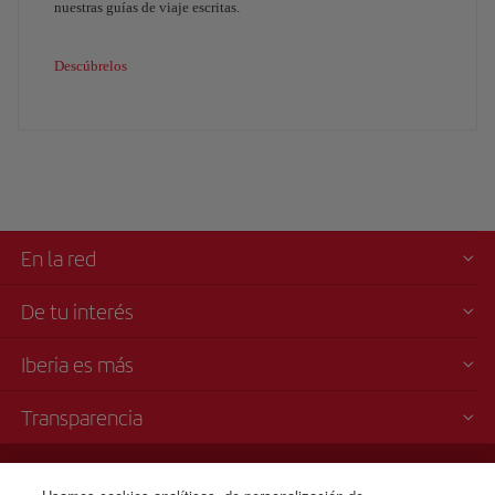
nuestras guías de viaje escritas.
Descúbrelos
En la red
De tu interés
Iberia es más
Transparencia
Venta telefónica