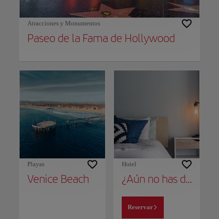
Atracciones y Monumentos
Paseo de la Fama de Hollywood
Playas
Hotel
Venice Beach
¿Aún no has decidido dónde alojarte?
Reservar