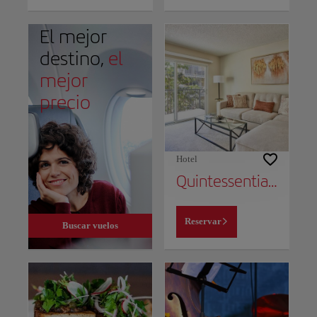
El mejor
destino,
el
mejor
precio
Hotel
Quintessential Marina Apartment Near Venice Beach Free Parking
Reservar
Buscar vuelos