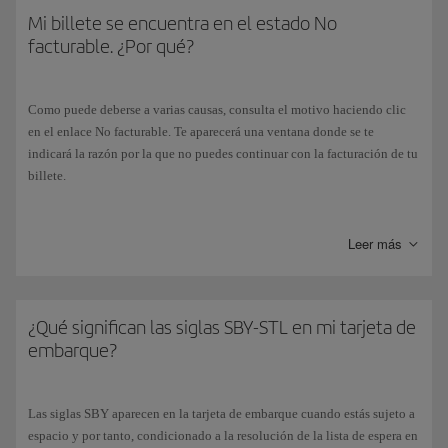
2D. Espera unos segundos hasta que se realice la identificación.
Mi billete se encuentra en el estado No
facturable. ¿Por qué?
Podrás utilizar la tarjeta de embarque móvil en el mostrador de
facturación, en el filtro de seguridad y en el embarque.
Como puede deberse a varias causas, consulta el motivo haciendo clic
en el enlace No facturable. Te aparecerá una ventana donde se te
indicará la razón por la que no puedes continuar con la facturación de tu
billete.
Si deseas más información, puedes contactar con la agencia emisora de
tu billete o en nuestro
Centro de Reservas
.
Leer más
¿Qué significan las siglas SBY-STL en mi tarjeta de
embarque?
Las siglas SBY aparecen en la tarjeta de embarque cuando estás sujeto a
espacio y por tanto, condicionado a la resolución de la lista de espera en