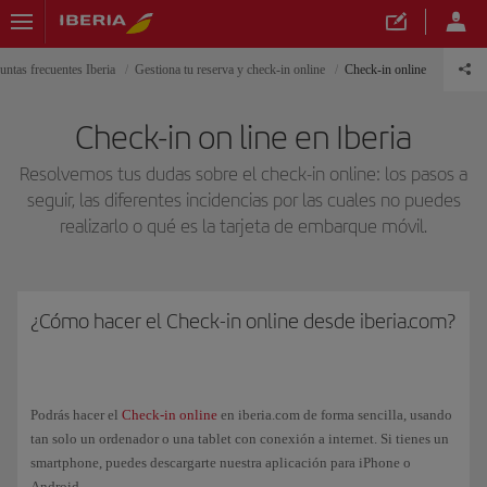
untas frecuentes Iberia
Gestiona tu reserva y check-in online
Check-in online
Check-in on line en Iberia
Resolvemos tus dudas sobre el check-in online: los pasos a
seguir, las diferentes incidencias por las cuales no puedes
realizarlo o qué es la tarjeta de embarque móvil.
¿Cómo hacer el Check-in online desde iberia.com?
Podrás hacer el
Check-in online
en iberia.com de forma sencilla, usando
tan solo un ordenador o una tablet con conexión a internet. Si tienes un
smartphone, puedes descargarte nuestra aplicación para iPhone o
Android.