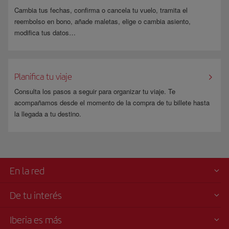
las fechas
o tramitar el
reembolso
.
Cambia tus fechas, confirma o cancela tu vuelo, tramita el
Acceder a una cabina superior
, consulta las condiciones en la
reembolso en bono, añade maletas, elige o cambia asiento,
página de
Upgrade
.
modifica tus datos…
En el caso de que tu billete no permita cambios a través de Iberia.com,
podrás hacerlos llamando a nuestro
Centro de Reservas
o acudiendo a
Planifica tu viaje
una oficina de venta.
Consulta los pasos a seguir para organizar tu viaje. Te
acompañamos desde el momento de la compra de tu billete hasta
la llegada a tu destino.
En la red
De tu interés
Iberia es más