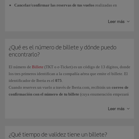
Cancelar/confirmar las reservas de tus vuelos
realizadas en
Iberia.com.
Leer más
Comprobar
la situación de
tus reservas
. Vuelos, fechas, horarios... Y
además, visualizar tu
número de billete
(TKT) y obtener una copia.
Modificar
tu reserva. La realización de
cambios de fechas y vuelos
solo puede efectuarse hasta
90 minutos
antes de la salida del vuelo y
¿Qué es el número de billete y dónde puedo
está sujeta a las condiciones de la tarifa del billete (puede admitir
encontrarlo?
cambios sin gasto alguno, con una penalización, o puede que no
permita ningún cambio).
El número de
Billete
(TKT o e-Ticket) es un código de 13 dígitos, donde
los tres primeros identifican a la compañía aérea que emite el billete. El
Reservar tu
asiento
o comprar
equipaje adicional
, o asiento.
identificador de Iberia es el
075
.
Recuerda que la compra de equipaje adicional no se puede cancelar
Cuando reserves un vuelo a través de Iberia.com, recibirás un
correo de
ni reembolsar.
confirmación con el número de tu billete
(cuya enumeración empezará
Añadir el servicio de
Prioridad de embarque
si está disponible en tu
siempre por los dígitos 075), junto con tu
Código de reserva
o
vuelo.
localizador.
Leer más
Modifica
r o
incluir
tu número de
teléfono
de contacto o
e-mail
.
Si aparece como "pendiente" (correo de Solicitud en curso), significará
Recuerda que los
cambios de nombre
en las reservas de plazas y/o
que aún se está tramitando la emisión del billete. En ese caso, recibirás
billetes
NO
están permitidos.
el correo de confirmación con todos los datos cuando finalice el
¿Qué tiempo de validez tiene un billete?