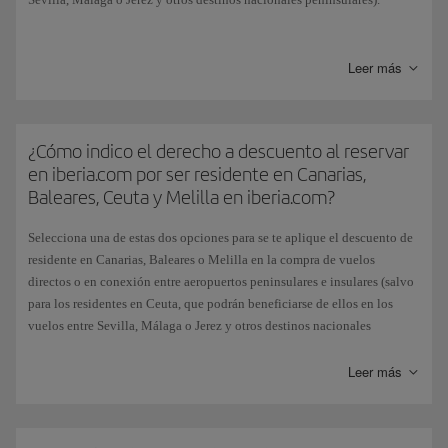
Cuando hayas elegido el origen y destino de tu vuelo y siempre que esta
combinación permita el descuento, te mostraremos el desplegable de
Leer más
Residentes. Marca la opción de Residente según corresponda y
aparecerán los vuelos con el descuento ya aplicado.
Esta subvención, otorgada por el Estado español, no se aplica si eliges el
¿Cómo indico el derecho a descuento al reservar
pago de billetes con Avios.
en iberia.com por ser residente en Canarias,
Baleares, Ceuta y Melilla en iberia.com?
Selecciona una de estas dos opciones para se te aplique el descuento de
residente en Canarias, Baleares o Melilla en la compra de vuelos
directos o en conexión entre aeropuertos peninsulares e insulares (salvo
para los residentes en Ceuta, que podrán beneficiarse de ellos en los
vuelos entre Sevilla, Málaga o Jerez y otros destinos nacionales
peninsulares):
Leer más
Desde nuestra página principal; una vez elegido el origen y destino de
tu vuelo, puedes marcar la casilla de residente y los vuelos que te
mostraremos aparecerán con el descuento ya aplicado.