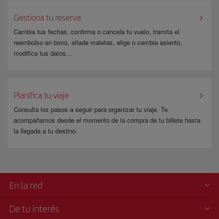
entre el lugar de residencia y cualquier lugar del territorio nacional
(España). Si alguno de los pasajeros no fuera residente, deberá realizar la
Gestiona tu reserva
reserva por separado.
Cambia tus fechas, confirma o cancela tu vuelo, tramita el
Infórmate en la página de
www.fomento.gob.es
.
reembolso en bono, añade maletas, elige o cambia asiento,
modifica tus datos…
Planifica tu viaje
Consulta los pasos a seguir para organizar tu viaje. Te
acompañamos desde el momento de la compra de tu billete hasta
la llegada a tu destino.
En la red
De tu interés