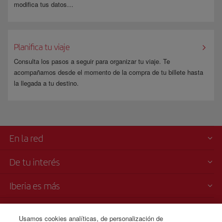
modifica tus datos…
Planifica tu viaje
Consulta los pasos a seguir para organizar tu viaje. Te
acompañamos desde el momento de la compra de tu billete hasta
la llegada a tu destino.
En la red
De tu interés
Iberia es más
Transparencia
Usamos cookies analíticas, de personalización de