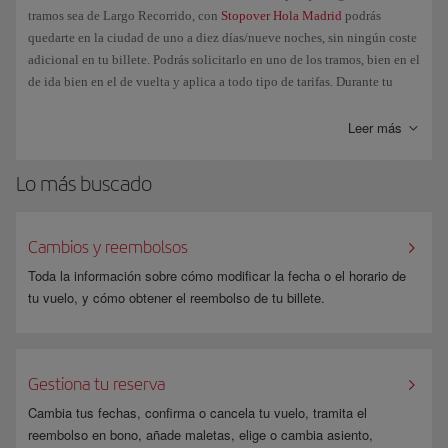
Esta oferta es aplicable exclusivamente en vuelos cerrados (no
tramos sea de Largo Recorrido, con
Stopover Hola Madrid
podrás
incluye Puente Aéreo) de Iberia y quedan excluidas las líneas con
quedarte en la ciudad de uno a diez días/nueve noches, sin ningún coste
código compartido.
adicional en tu billete. Podrás solicitarlo en uno de los tramos, bien en el
de ida bien en el de vuelta y aplica a todo tipo de tarifas. Durante tu
No admite la aplicación de otros descuentos como pueden ser el de
estancia en Madrid y/o alrededores tendrás acceso a ofertas y beneficios
Residentes, familia numerosa, Avios, etc
especiales, tanto de Iberia como del resto de socios del programa Hola
Leer más
La validez de los billetes será la determinada con la organización.
Madrid.
Lo más buscado
Cambios y reembolsos
Toda la información sobre cómo modificar la fecha o el horario de
tu vuelo, y cómo obtener el reembolso de tu billete.
Gestiona tu reserva
Cambia tus fechas, confirma o cancela tu vuelo, tramita el
reembolso en bono, añade maletas, elige o cambia asiento,