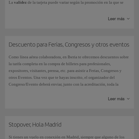
La
validez
de la tarjeta puede variar según la promoción en la que se
adquiera, y puede utilizarse en una o varias compras hasta agotar el
saldo, exclusivamente en iberia.com.
Leer más
Además, a lo largo del año ofrecemos
promociones especiales
con
descuentos en tarjetas regalo.
Descuento para Ferias, Congresos y otros eventos
Consulta
más información
para conocer todas las condiciones y ofertas
vigentes.
Como línea aérea colaboradora, en Iberia te ofrecemos descuentos sobre
la tarifa completa en la compra de billetes para profesionales,
expositores, visitantes, prensa, etc. para asistir a Ferias, Congresos y
otros Eventos. Una vez que te hayas inscrito, el organizador del
Congreso/Evento deberá enviar, junto con la acreditación, toda la
información, condiciones y un código de descuento para reservar tu
viaje a través de iberia.com. Consulta en la página
Códigos de
Leer más
descuento
cómo utilizarlo para comprar tu vuelo. Si durante el proceso
de reserva no has incluido el código promocional antes de finalizar el
proceso y efectuar el pago, el descuento no se podrá aplicar.
Stopover, Hola Madrid
Condiciones:
Si tienes un vuelo en conexión en Madrid, siempre que alguno de los