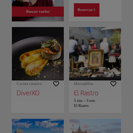
Reservar
Buscar vuelos
Cocina creativa
Mercadillos
DiverXO
El Rastro
5 ene.
-
3 ene.
El Rastro