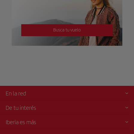
Busca tu vuelo
En la red
De tu interés
Iberia es más