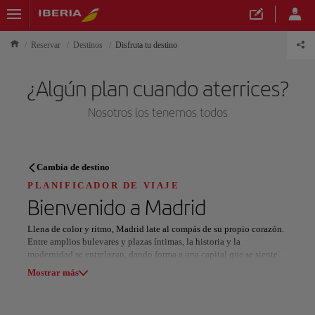
Reservar
Destinos
Disfruta tu destino
¿Algún plan cuando aterrices?
Nosotros los tenemos todos
PLANIFICADOR DE VIAJE
Cambia de destino
Descubre tu próximo destino
PLANIFICADOR DE VIAJE
Bienvenido a
Madrid
Llena de color y ritmo, Madrid late al compás de su propio corazón.
Entre amplios bulevares y plazas íntimas, la historia y la
modernidad se entrelazan, dando forma a una capital que se siente a
Nuestros destinos
la vez eterna y audazmente contemporánea.
Mostrar lista
Mostrar más
El Palacio Real impone con su majestuosidad, mientras el cercano
Parque del Retiro ofrece serenidad bajo la cúpula de cristal de su
Todas las áreas
Europa
América del Sur
Norteaméri