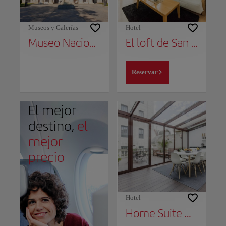
Museos y Galerías
Hotel
Museo Nacional del Prado
El loft de San Juan
Reservar
El mejor
destino,
el
mejor
precio
Hotel
Home Suite Home Gran Via