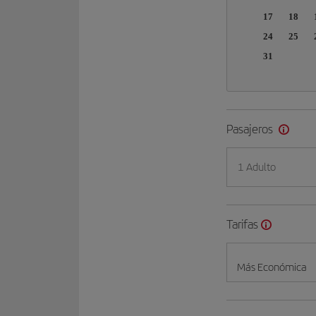
17
18
24
25
31
Pasajeros
1 Adulto
Tarifas
Más Económica