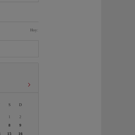
Hoy:
S
D
1
2
8
9
4
15
16