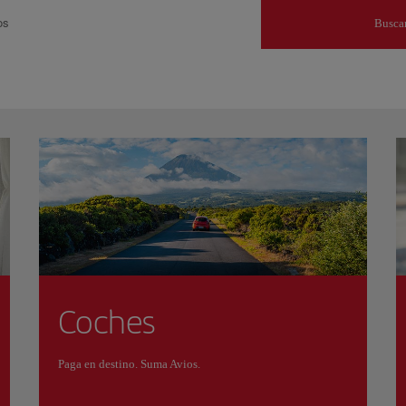
os
Busca
Coches
Paga en destino. Suma Avios.