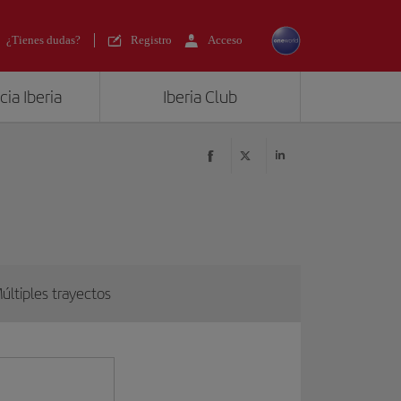
¿Tienes dudas?
Registro
Acceso
ia Iberia
Iberia Club
últiples trayectos