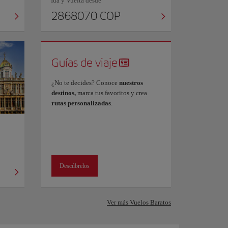
Ida y Vuelta desde
2868070 COP
Guías de viaje
¿No te decides? Conoce
nuestros
destinos,
marca tus favoritos y crea
rutas personalizadas
.
Descúbrelos
Ver más Vuelos Baratos