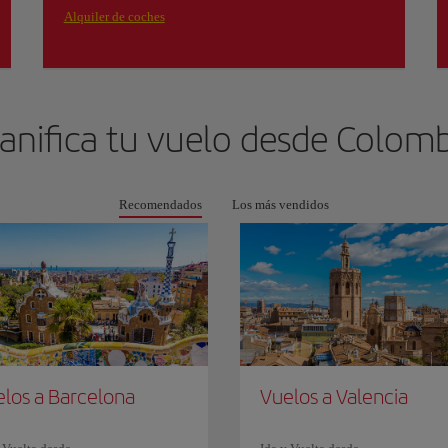
Alquiler de coches
anifica tu vuelo desde
Colomb
Recomendados
Los más vendidos
los a Barcelona
Vuelos a Valencia