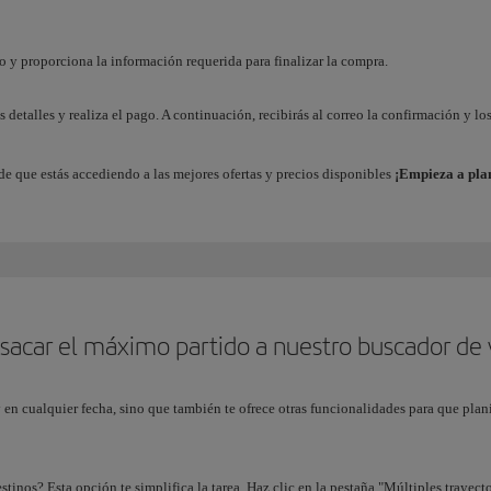
o y proporciona la información requerida para finalizar la compra.
s detalles y realiza el pago. A continuación, recibirás al correo la confirmación y los
de que estás accediendo a las mejores ofertas y precios disponibles
¡Empieza a plan
acar el máximo partido a nuestro buscador de 
 en cualquier fecha, sino que también te ofrece otras funcionalidades para que plani
stinos? Esta opción te simplifica la tarea. Haz clic en la pestaña "Múltiples trayect