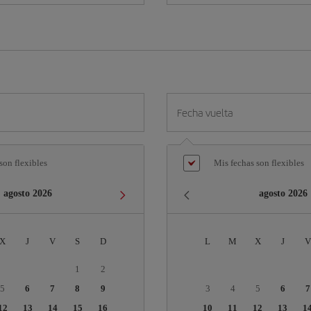
Fecha vuelta
son flexibles
Mis fechas son flexibles
agosto
2026
agosto
2026
X
J
V
S
D
L
M
X
J
V
1
2
5
6
7
8
9
3
4
5
6
7
12
13
14
15
16
10
11
12
13
1