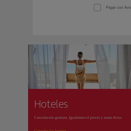
Pagar con Avi
Hoteles
Cancelación gratuita. Igualamos el precio y suma Avios.
Consulta los hoteles