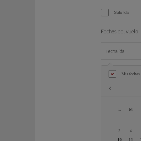
Solo ida
Fechas del vuelo
Fecha ida
Mis fechas 
L
M
3
4
10
11