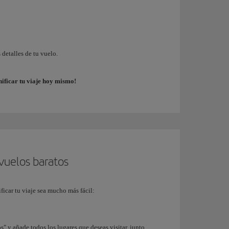
 detalles de tu vuelo.
ificar tu viaje hoy mismo!
vuelos baratos
ficar tu viaje sea mucho más fácil:
os" y añade todos los lugares que deseas visitar, junto