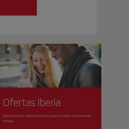
r
Ofertas Iberia
Encuentra los mejores precios para tu vuelo con nuestras
ofertas.