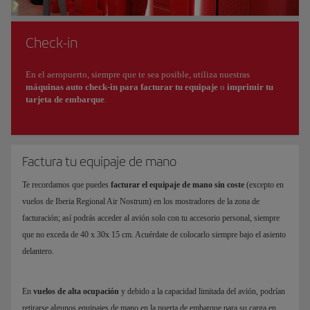
Check-in
En el aeropuerto, siempre que te sea posible, utiliza nuestras
máquinas auto check-in para facturar tu equipaje
o
imprimir tu
tarjeta de embarque
.
Factura tu equipaje de mano
Te recordamos que puedes
facturar el equipaje de mano sin coste
(excepto en
vuelos de Iberia Regional Air Nostrum) en los mostradores de la zona de
facturación; así podrás acceder al avión solo con tu accesorio personal, siempre
que no exceda de 40 x 30x 15 cm. Acuérdate de colocarlo siempre bajo el asiento
delantero.
En
vuelos de alta ocupación
y debido a la capacidad limitada del avión, podrían
retirarse algunos equipajes de mano en la puerta de embarque para su carga en