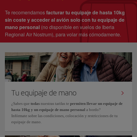
Te recomendamos
facturar tu equipaje de hasta 10kg
sin coste y acceder al avión solo con tu equipaje de
mano personal
(no disponible en vuelos de Iberia
Regional Air Nostrum), para volar más cómodamente.
Tu equipaje de mano
¿Sabes que
todas
nuestras tarifas te
permiten llevar un equipaje de
hasta 10kg y un equipaje de mano personal
a bordo?
Infórmate sobre las condiciones, colocación y restricciones de tu
equipaje de mano.