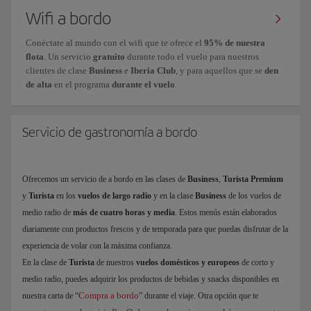
Wifi a bordo
Conéctate al mundo con el wifi que te ofrece el
95% de nuestra
flota
. Un servicio
gratuito
durante todo el vuelo para nuestros
clientes de clase
Business
e
Iberia Club
, y para aquellos que se
den
de alta
en el programa
durante el vuelo
.
Servicio de gastronomía a bordo
Ofrecemos un servicio de a bordo en las clases de
Business
,
Turista Premium
y
Turista
en los
vuelos de largo radio
y en la clase
Business
de los vuelos de
medio radio de
más de cuatro horas y media
. Estos menús están elaborados
diariamente con productos frescos y de temporada para que puedas disfrutar de la
experiencia de volar con la máxima confianza.
En la clase de
Turista
de nuestros
vuelos domésticos y europeos
de corto y
medio radio, puedes adquirir los productos de bebidas y snacks disponibles en
Compra a bordo
nuestra carta de “
” durante el viaje. Otra opción que te