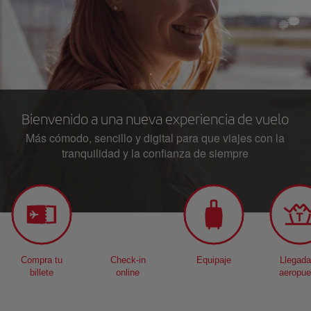
Bienvenido a una nueva experiencia de vuelo
Más cómodo, sencillo y digital para que viajes con la
tranquilidad y la confianza de siempre
Compra tu
Check-in
Equipaje
Llegada
billete
online
aeropue