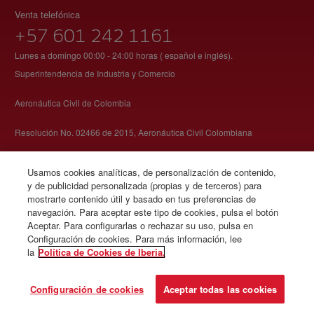
Venta telefónica
+57 601 242 1161
Lunes a domingo 00:00 - 24:00 horas ( español e inglés).
Superintendencia de Industria y Comercio
Aeronáutica Civil de Colombia
Resolución No. 02466 de 2015, Aeronáutica Civil Colombiana
Usamos cookies analíticas, de personalización de contenido,
y de publicidad personalizada (propias y de terceros) para
mostrarte contenido útil y basado en tus preferencias de
navegación. Para aceptar este tipo de cookies, pulsa el botón
© Iberia 2026
Aceptar. Para configurarlas o rechazar su uso, pulsa en
Configuración de cookies. Para más información, lee
la
Política de Cookies de Iberia.
Configuración de cookies
Aceptar todas las cookies