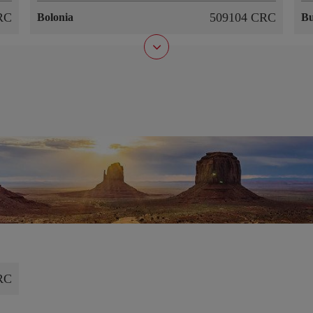
RC
509104 CRC
Bolonia
Bu
RC