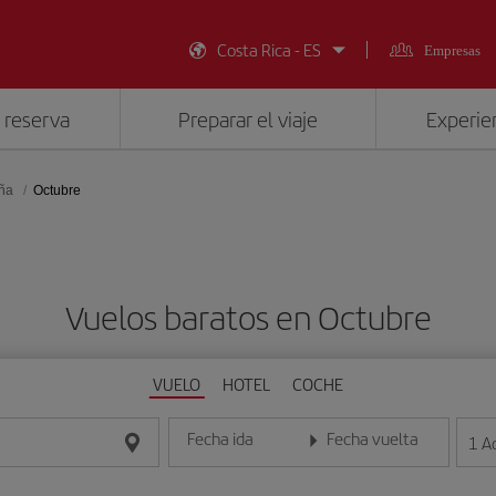
Costa Rica - ES
Empresas
 reserva
Preparar el viaje
Experien
aña
Octubre
Vuelos baratos en Octubre
VUELO
HOTEL
COCHE
Fecha ida
Fecha vuelta
1
A
Introduce la fecha en formato día/mes/año
Introduce la fecha en format