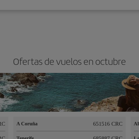
Ofertas de vuelos en octubre
RC
651516 CRC
A Coruña
Al
RC
685887 CRC
Tenerife
La