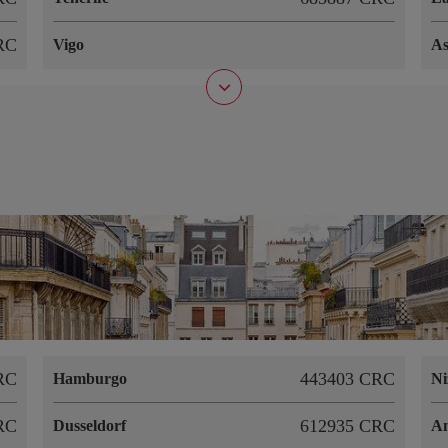
RC
Vigo
As
RC
443403 CRC
Hamburgo
Ni
RC
612935 CRC
Dusseldorf
A