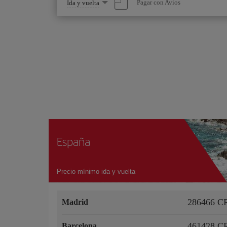
Seleccione
Pagar con Avios
Ida y vuelta
una
opción
España
Precio mínimo ida y vuelta
286466 C
Madrid
461428 C
Barcelona