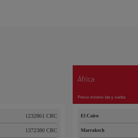
África
Precio mínimo ida y vuelta
1232861 CRC
El Cairo
1372380 CRC
Marrakech