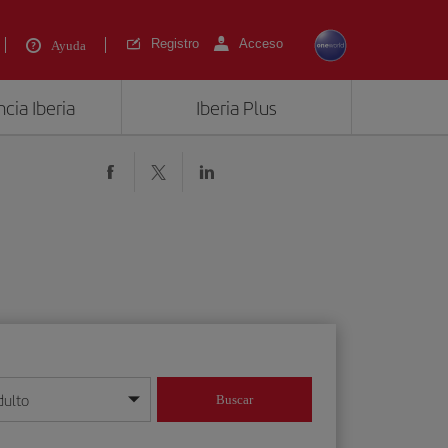
Registro
Acceso
Ayuda
cia Iberia
Iberia Plus
dulto
Buscar
o día/mes/año