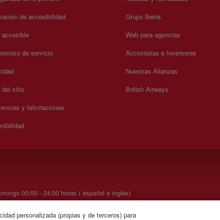
ración de accesibilidad
Grupo Iberia
a accesible
Web para agencias
omiso de servicio
Accionistas e Inversores
cidad
Nuestras Alianzas
del sitio
British Airways
encias y felicitaciones
nibilidad
mingo 00:00 - 24:00 horas ( español e inglés)
cidad personalizada (propias y de terceros) para