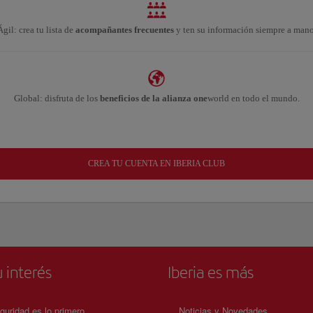
Ágil: crea tu lista de
acompañantes frecuentes
y ten su información siempre a mano
Global: disfruta de los
beneficios de la alianza one
world en todo el mundo.
CREA TU CUENTA EN IBERIA CLUB
 interés
Iberia es más
guridad es lo primero
Noticias y Novedades