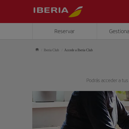
Reservar
Gestiona
Iberia Club
Accede a Iberia Club
Podrás acceder a tus