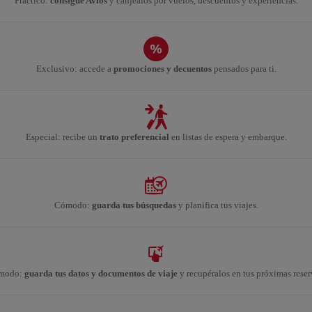
Práctico:
consigue Avios
y canjéalos por vuelos, descuentos y experiencias.
Exclusivo: accede a
promociones y decuentos
pensados para ti.
Especial: recibe un
trato preferencial
en listas de espera y embarque.
Cómodo:
guarda tus búsquedas
y planifica tus viajes.
modo:
guarda tus datos y documentos de viaje
y recupéralos en tus próximas reser