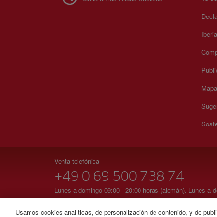
Decla
Iberi
Compr
Publi
Mapa 
Suger
Soste
Venta telefónica
+49 0 69 500 738 74
Lunes a domingo 09:00 - 20:00 horas (alemán). Lunes a do
Impreso
Usamos cookies analíticas, de personalización de contenido, y de publi