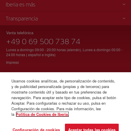
Iberia es más
Transparencia
Venta telefónica
+49 0 69 500 738 74
Lunes a domingo 09:00 - 20:00 horas (alemán). Lunes a domingo 00:00 -
24:00 horas ( español e inglés)
Impreso
Usamos cookies analíticas, de personalización de contenido,
© Iberia 2026
y de publicidad personalizada (propias y de terceros) para
mostrarte contenido útil y basado en tus preferencias de
navegación. Para aceptar este tipo de cookies, pulsa el botón
Aceptar. Para configurarlas o rechazar su uso, pulsa en
Configuración de cookies. Para más información, lee
la
Política de Cookies de Iberia.
Configuración de cookies
Aceptar todas las cookies