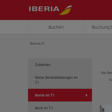
Buchen
Buchung 
Iberia im T1
Zufahrten
Alle Ibe
Iberia Serviceleistungen im
h
T1
Iberia im T1
Auch im T1