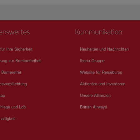
enswertes
Kommunikation
 für Ihre Sicherheit
Neuheiten und Nachrichten
rung zur Barrierefreiheit
Iberia-Gruppe
 Barrierefrei
Website für Reisebüros
ceverpflichtung
Aktionäre und Investoren
map
Unsere Allianzen
hläge und Lob
British Airways
altigkeit