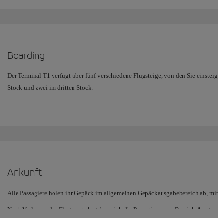
Wo wird mein Flug am Terminal 1 des Flughafens Barcelona eingecheckt?
Boarding
Der Terminal T1 verfügt über fünf verschiedene Flugsteige, von den Sie einsteig
Stock und zwei im dritten Stock.
Nach dem Einchecken und Passieren der Sicherheitskontrolle gelangen die Pass
hier zu den Flugsteigen.
Der Terminal verfügt über fünf verschiedene Flugsteige: Auf der
ersten Etage
be
Schengen-Flüge
und die Flüge in die
Schengen-Staaten
. Im
dritten Stock
liege
Flüge
.
Ankunft
Boarding für die Regionalflüge (1. Etage)
: Die von Iberia Regional Ai
Flugsteige im Südblock, Zone C. Wenn Sie jedoch nur Handgepäck mitfü
Alle Passagiere holen ihr Gepäck im allgemeinen Gepäckausgabebereich ab, mit
können Sie direkt vom Parkplatz zu diesen Flügen gelangen.
Nach Verlassen des Flugzeugs begeben sich die Passagiere zum Bereich
Ausgan