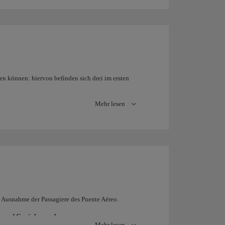
en können: hiervon befinden sich drei im ersten
Mehr lesen
agiere in die Laden- und Restaurantzone und von
finden sich die Flugsteige
A, B und C
für die
Non-
n die Flugsteige
D und E
für die
Non-Schengen-
r Nostrum durchgeführten Flüge haben ihre
hren und bereits Ihre Online-Bordkarte haben,
 Ausnahme der Passagiere des Puente Aéreo.
g und Gepäckausgabe
.
Mehr lesen