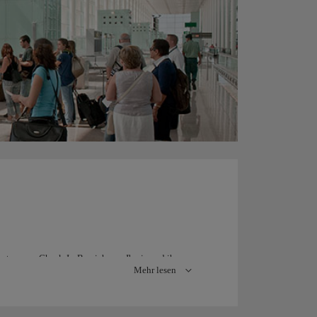
hsten zum Check-In-Bereich von Iberia und ihren
Mehr lesen
ignete Parkplatz für Sie. Von hier gelangen Sie