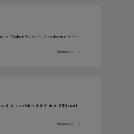
trolle. Erfahren Sie, welche Ausnahmen es für den
Mehr lesen
erheitsschleuse für alle Iberia-Flüge, außer denen
line-Bordkarte bereits haben, können Sie sich
begeben, um einzusteigen.
n sich in den Moduleblöcken
300 und
ltern
301 bis 314, wobei die Schalter
Mehr lesen