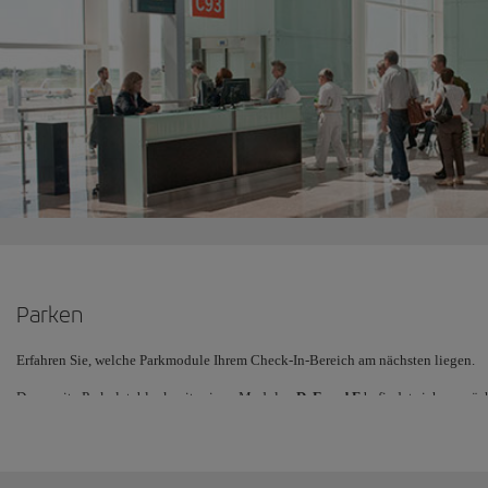
Parken
Erfahren Sie, welche Parkmodule Ihrem Check-In-Bereich am nächsten liegen.
Der zweite Parkplatzblock mit seinen Modulen
D, E und F
befindet sich am näc
Partnern. Wenn Sie Passagier
des Puente Aéreo sind
, ist das
Modul F
der bestgee
über die Ebene 2 direkt zum Korridor BCN-MAD.