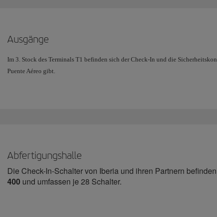
Ausgänge
Im 3. Stock des Terminals T1 befinden sich der Check-In und die Sicherheitskon
Puente Aéreo gibt.
Im
3. Stock
des neuen Terminals befindet sich die Abfertigungshalle und die Sich
des
Puente Aéreo
, die sich im
1. Stock
des Nordblocks befinden.
Wenn Sie mit Iberia Air Regional ohne aufzugebendes Gepäck reisen und Ihre On
vom Parkplatz direkt zum 1. Stock des Südblocks und zur Sicherheitskontrolle 
Abfertigungshalle
Die Check-In-Schalter von Iberia und ihren Partnern befinde
400
und umfassen je 28 Schalter.
Iberia bzw. Iberia Regional Air Nostrum fakturiert an den Scha
351 und 301
für die Business Class reserviert sind.