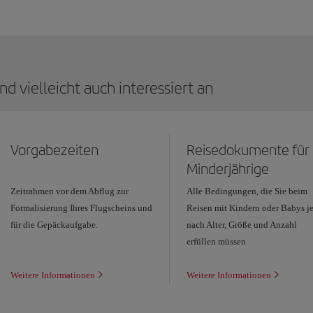
Boarding für den Puente Aéreo und die Iberia-Flüge nach Madrid (1. 
Der Gepäckausgabebereich gilt für alle ankommenden Flüge außer dem
Puente
Nordblock.
zugeordnet ist (befindet sich im Bereich des Korridors BCN-MAD). Für das Gep
der Gepäckausgabe das Gepäckband
Nummer 16
reserviert.
Sonstige Flüge (1. und 3. Etage)
: Bitte entnehmen Sie die jeweilige Zon
Von dort aus gelangen Sie über einen als La Plaza bekannten Bereich zu den öff
ind vielleicht auch interessiert an
(Parkplatz).
Vorgabezeiten
Reisedokumente für
Minderjährige
Zeitrahmen vor dem Abflug zur
Alle Bedingungen, die Sie beim
Formalisierung Ihres Flugscheins und
Reisen mit Kindern oder Babys j
für die Gepäckaufgabe.
nach Alter, Größe und Anzahl
erfüllen müssen
Weitere Informationen
Weitere Informationen