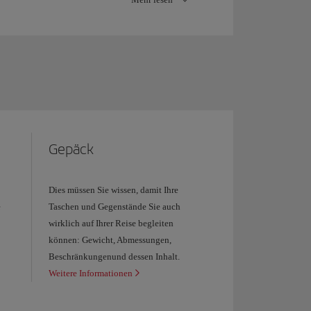
Etage)
(auch Anschlussflüge ab Madrid): Zone A,
 Aéreo
, dem die
Gepäckbandnummer 0
äck der Flüge
mit Ziel Katalonien
ist im Bereich
e aus Ihrer Bordkarte
entlichen Verkehrsmitteln und Privatfahrzeugen
Gepäck
Dies müssen Sie wissen, damit Ihre
e
Taschen und Gegenstände Sie auch
wirklich auf Ihrer Reise begleiten
können: Gewicht, Abmessungen,
Beschränkungenund dessen Inhalt.
Weitere Informationen