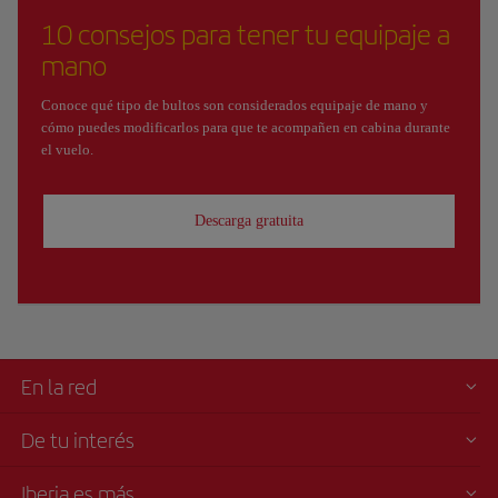
10 consejos para tener tu equipaje a
mano
Conoce qué tipo de bultos son considerados equipaje de mano y
cómo puedes modificarlos para que te acompañen en cabina durante
el vuelo.
Descarga gratuita
En la red
De tu interés
Iberia es más