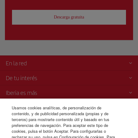
Descarga gratuita
En la red
De tu interés
Iberia es más
Transparencia
Usamos cookies analíticas, de personalización de
contenido, y de publicidad personalizada (propias y de
terceros) para mostrarte contenido útil y basado en tus
Venta telefónica
preferencias de navegación. Para aceptar este tipo de
+213 983 200 128
cookies, pulsa el botón Aceptar. Para configurarlas o
rechazar su uso, pulsa en Configuración de cookies. Para