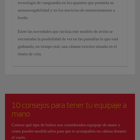
tecnología de vanguardia en los aparatos que permitía su
aeronavegabilidad y en los servicios de entretenimiento a
bordo.
Entre las novedades que incluía este modelo de avión se
encontraba la posibilidad de ver en las pantallas lo que está
grabando, en tiempo real, una cámara exterior situada en el
timón de cola.
10 consejos para tener tu equipaje a
mano
Conoce qué tipo de bultos son considerados equipaje de mano y
cómo puedes modificarlos para que te acompañen en cabina durante
el vuelo.