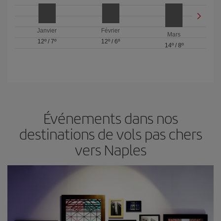
Janvier
Février
Mars
12º
/
7º
12º
/
6º
14º
/
8º
Événements dans nos
destinations de vols pas chers
vers Naples