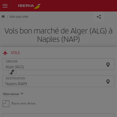
Skip to main content
Vols pas cher
Vols bon marché de Alger (ALG) à
Naples (NAP)
VOLS
ORIGINE
DESTINATION
Sélectionnez
Aller-retour
une
option
Payer avec Avios