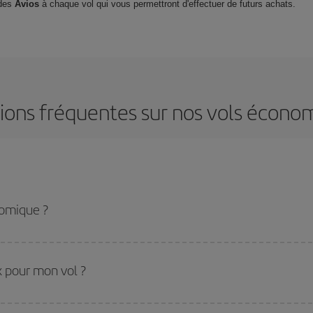
 des
Avios
à chaque vol qui vous permettront d'effectuer de futurs achats.
ions fréquentes sur nos vols écono
nomique ?
 obtenir le vol le moins cher en évitant les hautes saisons, en achetant à l'av
ée de destination précise pour votre voyage, jetez un coup œil à nos offres et 
ix pour mon vol ?
tir le meilleur prix en fonction de vos besoins. Avec le tarif de base, vous ave