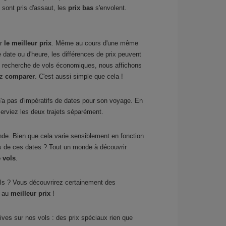
 sont pris d'assaut, les
prix bas
s'envolent.
ir
le meilleur prix
. Même au cours d'une même
e date ou d'heure, les différences de prix peuvent
de recherche de vols économiques, nous affichons
ez
comparer
. C'est aussi simple que cela !
 n'a pas d'impératifs de dates pour son voyage. En
erviez les deux trajets séparément.
de. Bien que cela varie sensiblement en fonction
s de ces dates ? Tout un monde à découvrir
e vols
.
ls ? Vous découvrirez certainement des
s au
meilleur prix
!
ives sur nos vols : des prix spéciaux rien que