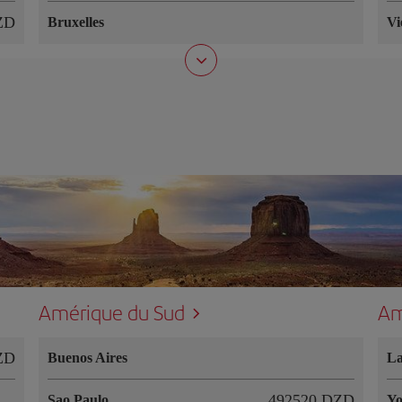
ZD
Bruxelles
Vi
Amérique du Sud
Am
ZD
Buenos Aires
L
492520 DZD
Sao Paulo
Yo