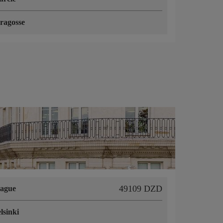
ragosse
49109 DZD
ague
lsinki