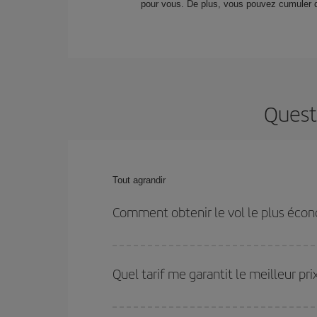
pour vous. De plus, vous pouvez cumuler
Quest
Tout agrandir
Comment obtenir le vol le plus éco
Vous pouvez économiser sur votre billet d'avion et
de l'aller-retour. De plus, si vous n'avez pas d'id
Quel tarif me garantit le meilleur pr
vol le plus économique.
Iberia propose plusieurs tarifs, afin de vous garan