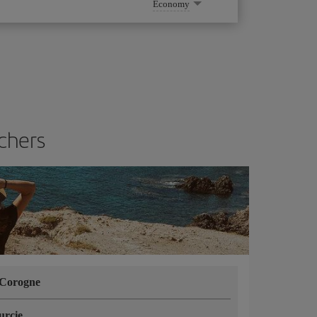
Economy
 chers
Corogne
rcie