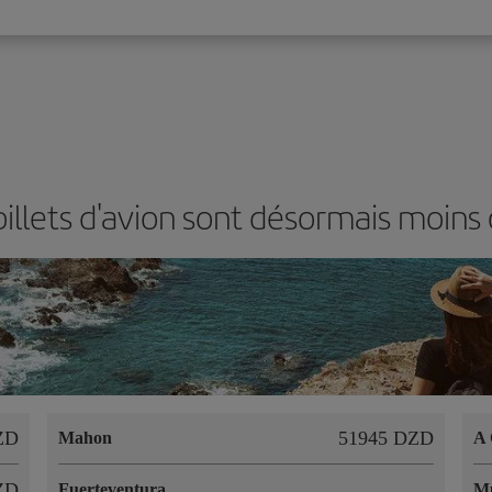
illets d'avion sont désormais moins
ZD
51945 DZD
Mahon
A 
ZD
Fuerteventura
Mu