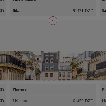
ZD
91471 DZD
Ibiza
Sa
ZD
Florence
Pr
ZD
61450 DZD
Lisbonne
He