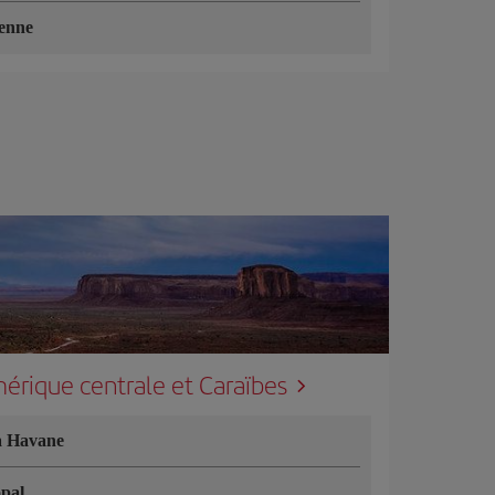
enne
érique centrale et Caraïbes
a Havane
pal