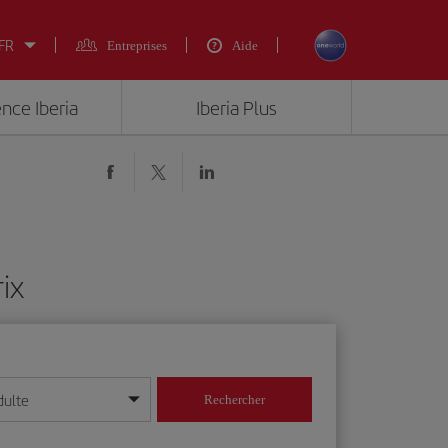
 FR
Entreprises
Aide
ence Iberia
Iberia Plus
rix
dulte
Rechercher
r/mois/année