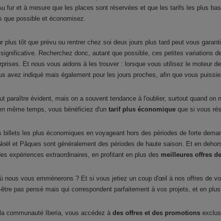
 fur et à mesure que les places sont réservées et que les tarifs les plus bas
ès que possible et économisez.
ur plus tôt que prévu ou rentrer chez soi deux jours plus tard peut vous garant
 significative. Recherchez donc, autant que possible, ces petites variations d
rprises. Et nous vous aidons à les trouver : lorsque vous utilisez le moteur 
ous avez indiqué mais également pour les jours proches, afin que vous puissi
ut paraître évident, mais on a souvent tendance à l'oublier, surtout quand on
ur en même temps, vous bénéficiez d'un
tarif plus économique
que si vous rés
s billets les plus économiques en voyageant hors des périodes de forte deman
 Noël et Pâques sont généralement des périodes de haute saison. Et en dehor
des expériences extraordinaires, en profitant en plus des
meilleures offres d
 nous vous emmènerons ? Et si vous jetiez un coup d'œil à nos offres de vo
-être pas pensé mais qui correspondent parfaitement à vos projets, et en plu
t la communauté Iberia, vous accédez à
des offres et des promotions
exclus