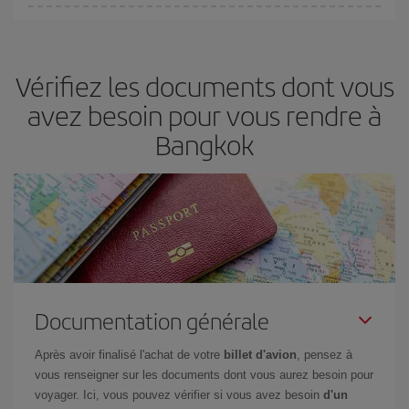
fondamental
pour trouver des
vols pas chers
.
Iberia propose plusieurs tarifs, afin de vous garantir le meilleur prix
en fonction de vos besoins. Avec le tarif Basic, vous êtes certain
d'acheter le vol le moins cher.
Vérifiez les documents dont vous
avez besoin pour vous rendre à
Bangkok
Documentation générale
Après avoir finalisé l'achat de votre
billet d'avion
, pensez à
vous renseigner sur les documents dont vous aurez besoin pour
voyager. Ici, vous pouvez vérifier si vous avez besoin
d'un