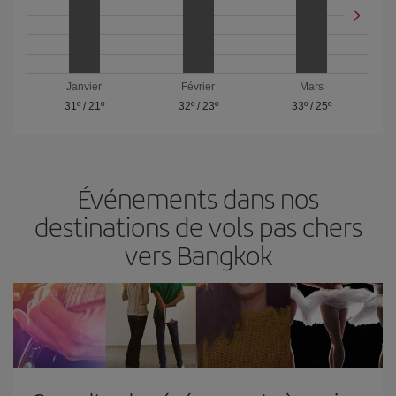
Janvier
Février
Mars
31º
/
21º
32º
/
23º
33º
/
25º
Événements dans nos
destinations de vols pas chers
vers Bangkok