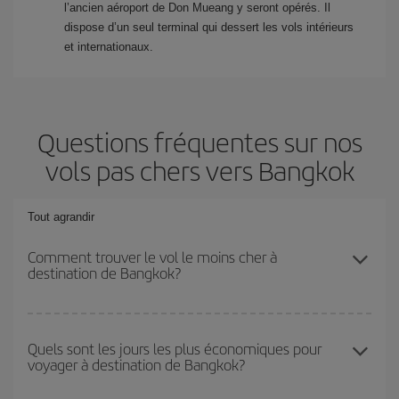
l’ancien aéroport de Don Mueang y seront opérés. Il
dispose d’un seul terminal qui dessert les vols intérieurs
et internationaux.
Questions fréquentes sur nos
vols pas chers vers Bangkok
Tout agrandir
Comment trouver le vol le moins cher à
destination de Bangkok?
Économisez sur votre billet d'avion et bénéficiez du tarif le plus
bas en évitant les hautes saisons, en achetant à l'avance et en
Quels sont les jours les plus économiques pour
voyager à destination de Bangkok?
restant flexible sur les dates et les horaires de votre aller-retour. Si
vous n'avez pas d'idée de destination précise pour votre voyage,