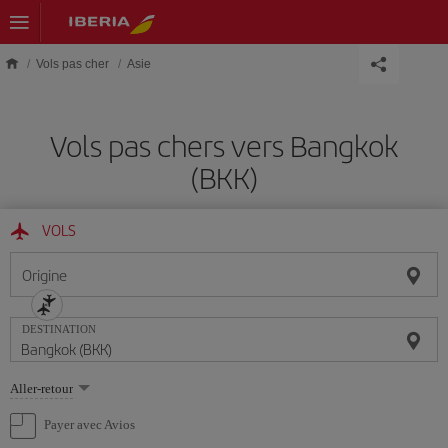
Skip to main content
Vols pas cher
Asie
Vols pas chers vers Bangkok
(BKK)
VOLS
Origine
DESTINATION
Sélectionnez
Aller-retour
une
option
Payer avec Avios