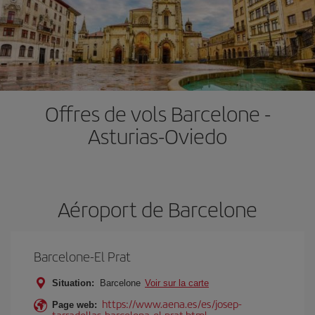
Offres de vols Barcelone -
Asturias-Oviedo
Aéroport de Barcelone
Barcelone-El Prat
Situation:
Barcelone
Voir sur la carte
https://www.aena.es/es/josep-
Page web:
tarradellas-barcelona-el-prat.html