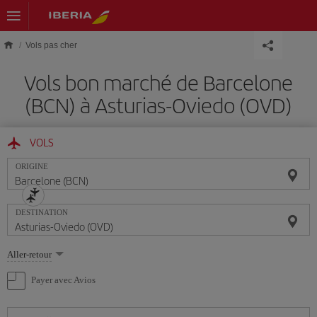
Skip to main content
Vols pas cher
Vols bon marché de Barcelone
(BCN) à Asturias-Oviedo (OVD)
VOLS
ORIGINE
DESTINATION
Sélectionnez
Aller-retour
une
option
Payer avec Avios