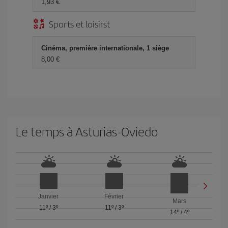
1,93 €
Sports et loisirst
Cinéma, première internationale, 1 siège
8,00 €
Le temps à Asturias-Oviedo
Janvier
Février
Mars
11º
/
3º
11º
/
3º
14º
/
4º