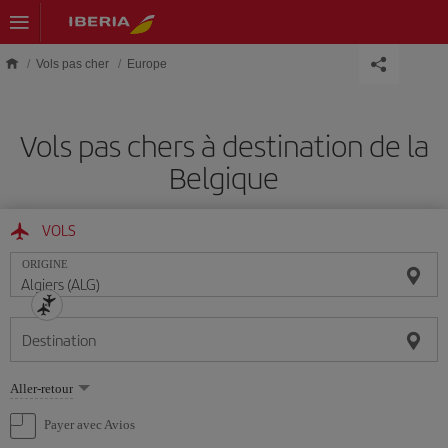
Skip to main content
Vols pas cher
Europe
Vols pas chers à destination de la
Belgique
VOLS
ORIGINE
Destination
Sélectionnez
Aller-retour
une
option
Payer avec Avios