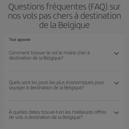
Questions fréquentes (FAQ) sur
nos vols pas chers à destination
de la Belgique
Tout agrandir
Comment trouver le vol le moins cher à
destination de la Belgique?
Économisez sur votre billet d'avion et bénéficiez du tarif le plus
bas en évitant les hautes saisons, en achetant à l'avance et en
Quels sont les jours les plus économiques pour
voyager à destination de la Belgique?
restant flexible sur les dates et les horaires de votre aller-retour. Si
vous n'avez pas d'idée de destination précise pour votre voyage,
jetez un coup œil à nos offres et laissez-vous inspirer : vous
Pour découvrir quels jours bénéficient des tarifs les plus bas, il
trouverez sûrement le vol le plus économique.
vous suffit de lancer une recherche dans notre
moteur de
À quelles dates trouve-t-on les meilleures offres
de vols à destination de la Belgique?
recherche de vols économiques
. Dites-nous d'où vous partez,
où vous voulez aller et à quelles dates vous aviez prévu de
voyager. Nous afficherons les vols les plus économiques, non