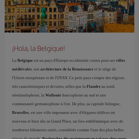
¡Hola, la Belgique!
La
Belgique
est un pays d'Europe occidentale connu pour ses
villes
médiévales
, son
architecture de la Renaissance
et le siège de
l'Union européenne et de l'OTAN. Ce petit pays compte des régions
très caractéristiques et divisées, telles que la
Flandre
au nord,
néerlandophone, la
Wallonie
francophone au sud et une
communauté germanophone à l'est. De plus, sa capitale bilingue,
Bruxelles
, est une ville imposante avec d'élégants édifices art
nouveau et bien sûr, sa Grand Place, un lieu emblématique avec de
nombreux bâtiments ornés, considérée comme l'une des plus belles
places du monde.
Recherchez dès maintenant un vol pas cher pour