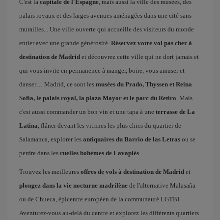
C'est la
capitale de l'Espagne
, mais aussi la ville des musées, des
palais royaux et des larges avenues aménagées dans une cité sans
murailles... Une ville ouverte qui accueille des visiteurs du monde
entier avec une grande générosité.
Réservez votre vol pas cher à
destination de Madrid
et découvrez cette ville qui ne dort jamais et
qui vous invite en permanence à manger, boire, vous amuser et
danser… Madrid, ce sont les
musées du Prado, Thyssen et Reina
Sofía, le palais royal, la plaza Mayor et le parc du Retiro
. Mais
c'est aussi commander un bon vin et une tapa à une
terrasse de La
Latina
, flâner devant les vitrines les plus chics du quartier de
Salamanca, explorer les
antiquaires du Barrio de las Letras
ou se
perdre dans les
ruelles bohèmes de Lavapiés
.
Trouvez les meilleures
offres de vols à destination de Madrid
et
plongez dans la vie nocturne madrilène
de l'alternative Malasaña
ou de Chueca, épicentre européen de la communauté LGTBI.
Aventurez-vous au-delà du centre et explorez les différents quartiers