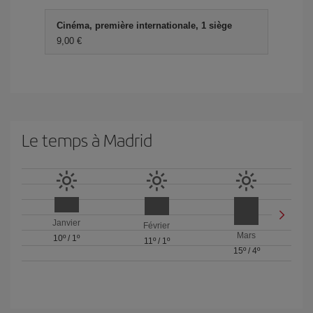
Cinéma, première internationale, 1 siège
9,00 €
Le temps à Madrid
Janvier
Février
Mars
10º
/
1º
11º
/
1º
15º
/
4º