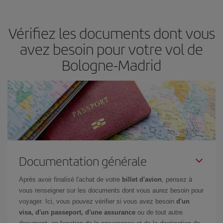
semaine. Les clés pour trouver les meilleurs prix sont
d'anticiper
et d'être flexible.
En règle générale,
plus tôt
vous réservez vos
Vérifiez les documents dont vous
billets, plus vous bénéficiez de prix économiques. De plus, en
restant flexible sur les dates et les horaires de vol lors de votre
avez besoin pour votre vol de
recherche, vous pourrez
choisir le prix le plus économique.
Bologne-Madrid
Documentation générale
Après avoir finalisé l'achat de votre
billet d'avion
, pensez à
vous renseigner sur les documents dont vous aurez besoin pour
voyager. Ici, vous pouvez vérifier si vous avez besoin
d'un
visa, d'un passeport, d'une assurance
ou de tout autre