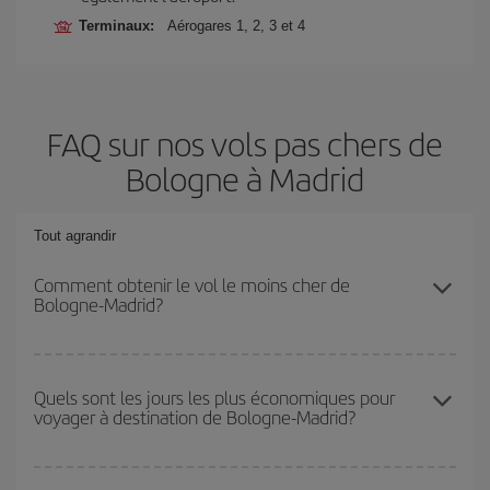
Terminaux:
Aérogares 1, 2, 3 et 4
FAQ sur nos vols pas chers de
Bologne à Madrid
Tout agrandir
Comment obtenir le vol le moins cher de
Bologne-Madrid?
Économisez sur votre billet d'avion de Bologne-Madrid-dest et
bénéficiez du tarif le plus bas en évitant les hautes saisons, en
Quels sont les jours les plus économiques pour
voyager à destination de Bologne-Madrid?
achetant à l'avance et en restant flexible sur les dates et les
horaires de votre aller-retour.
Pour découvrir quels jours bénéficient des tarifs les plus bas, il