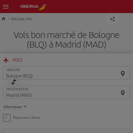
Skip to main content
Vols pas cher
Vols bon marché de Bologne
(BLQ) à Madrid (MAD)
VOLS
ORIGINE
DESTINATION
Sélectionnez
Aller-retour
une
option
Payer avec Avios