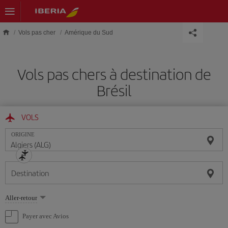
Skip to main content
Vols pas cher
Amérique du Sud
Vols pas chers à destination de
Brésil
VOLS
ORIGINE
Destination
Sélectionnez
Aller-retour
une
option
Payer avec Avios