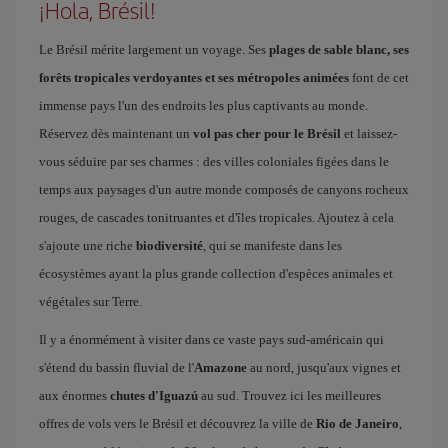
¡Hola, Brésil!
Le Brésil mérite largement un voyage. Ses
plages de sable blanc, ses
forêts tropicales verdoyantes et ses métropoles animées
font de cet
immense pays l'un des endroits les plus captivants au monde.
Réservez dès maintenant un
vol pas cher pour le Brésil
et laissez-
vous séduire par ses charmes : des villes coloniales figées dans le
temps aux paysages d'un autre monde composés de canyons rocheux
rouges, de cascades tonitruantes et d'îles tropicales. Ajoutez à cela
s'ajoute une riche
biodiversité
, qui se manifeste dans les
écosystèmes ayant la plus grande collection d'espèces animales et
végétales sur Terre.
Il y a énormément à visiter dans ce vaste pays sud-américain qui
s'étend du bassin fluvial de l'
Amazone
au nord, jusqu'aux vignes et
aux énormes
chutes d'Iguazú
au sud. Trouvez ici les meilleures
offres de vols vers le Brésil et découvrez la ville de
Rio de Janeiro
,