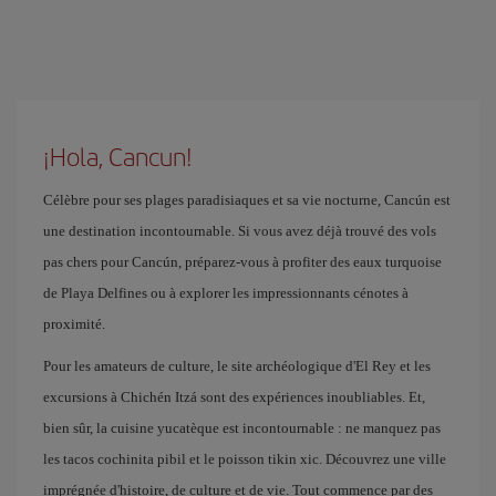
¡Hola, Cancun!
Célèbre pour ses plages paradisiaques et sa vie nocturne, Cancún est
une destination incontournable. Si vous avez déjà trouvé des vols
pas chers pour Cancún, préparez-vous à profiter des eaux turquoise
de Playa Delfines ou à explorer les impressionnants cénotes à
proximité.
Pour les amateurs de culture, le site archéologique d'El Rey et les
excursions à Chichén Itzá sont des expériences inoubliables. Et,
bien sûr, la cuisine yucatèque est incontournable : ne manquez pas
les tacos cochinita pibil et le poisson tikin xic. Découvrez une ville
imprégnée d'histoire, de culture et de vie. Tout commence par des