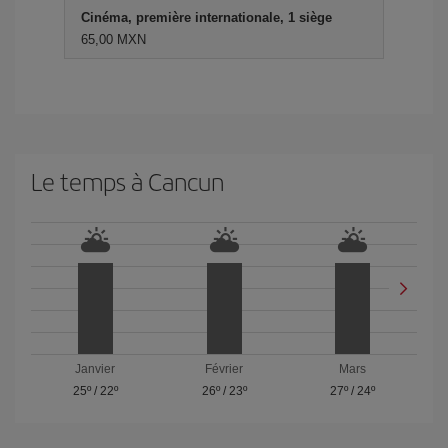
Cinéma, première internationale, 1 siège
65,00 MXN
Le temps à Cancun
Janvier
Février
Mars
25º
/
22º
26º
/
23º
27º
/
24º