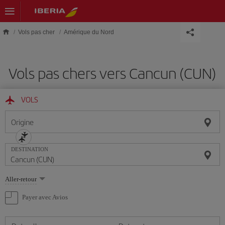
Skip to main content
Vols pas cher
Amérique du Nord
Vols pas chers vers Cancun (CUN)
VOLS
Origine
DESTINATION
Sélectionnez
Aller-retour
une
option
Payer avec Avios