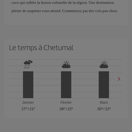
coco qui reflète la fusion culturelle de la région. Une destination
pleine de surprises vous attend. Commencez par des vols pas chers.
Le temps à Chetumal
Janvier
Février
Mars
27º
/
21º
28º
/
22º
30º
/
22º