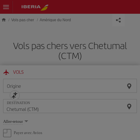
Skip to main content
Vols pas cher
Amérique du Nord
Vols pas chers vers Chetumal
(CTM)
VOLS
Origine
DESTINATION
Sélectionnez
Aller-retour
une
option
Payer avec Avios