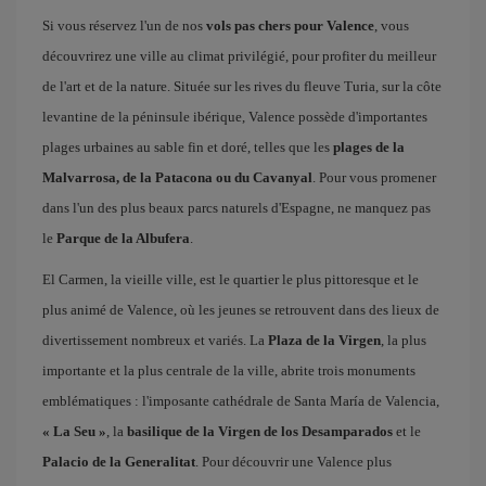
Si vous réservez l'un de nos
vols pas chers pour Valence
, vous
découvrirez une ville au climat privilégié, pour profiter du meilleur
de l'art et de la nature. Située sur les rives du fleuve Turia, sur la côte
levantine de la péninsule ibérique, Valence possède d'importantes
plages urbaines au sable fin et doré, telles que les
plages de la
Malvarrosa, de la Patacona ou du Cavanyal
. Pour vous promener
dans l'un des plus beaux parcs naturels d'Espagne, ne manquez pas
le
Parque de la Albufera
.
El Carmen, la vieille ville, est le quartier le plus pittoresque et le
plus animé de Valence, où les jeunes se retrouvent dans des lieux de
divertissement nombreux et variés. La
Plaza de la Virgen
, la plus
importante et la plus centrale de la ville, abrite trois monuments
emblématiques : l'imposante cathédrale de Santa María de Valencia,
« La Seu »
, la
basilique de la Virgen de los Desamparados
et le
Palacio de la Generalitat
. Pour découvrir une Valence plus