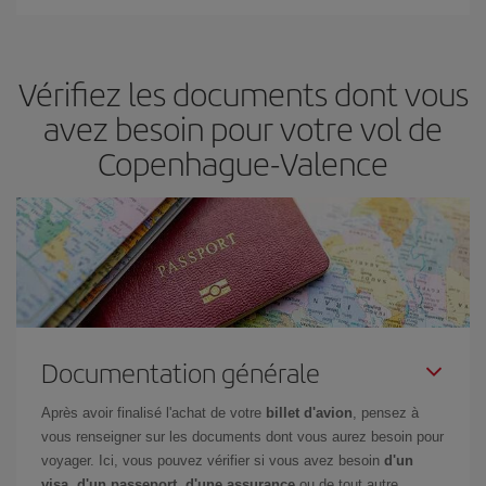
Vous pouvez trouver des vols économiques tous les jours de la
semaine. Les clés pour trouver les meilleurs prix sont
d'anticiper
et d'être flexible.
En règle générale,
plus tôt
vous réservez vos
Vérifiez les documents dont vous
billets, plus vous bénéficiez de prix économiques. De plus, en
restant flexible sur les dates et les horaires de vol lors de votre
avez besoin pour votre vol de
recherche, vous pourrez
choisir le prix le plus économique.
Copenhague-Valence
Documentation générale
Après avoir finalisé l'achat de votre
billet d'avion
, pensez à
vous renseigner sur les documents dont vous aurez besoin pour
voyager. Ici, vous pouvez vérifier si vous avez besoin
d'un
visa, d'un passeport, d'une assurance
ou de tout autre