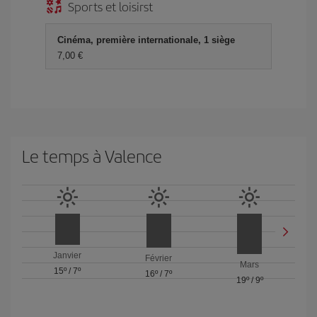
Sports et loisirst
Cinéma, première internationale, 1 siège
7,00 €
Le temps à Valence
Janvier
Février
Mars
15º
/
7º
16º
/
7º
19º
/
9º