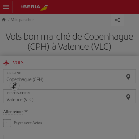
Skip to main content
Vols pas cher
Vols bon marché de Copenhague
(CPH) à Valence (VLC)
VOLS
ORIGINE
DESTINATION
Sélectionnez
Aller-retour
une
option
Payer avec Avios