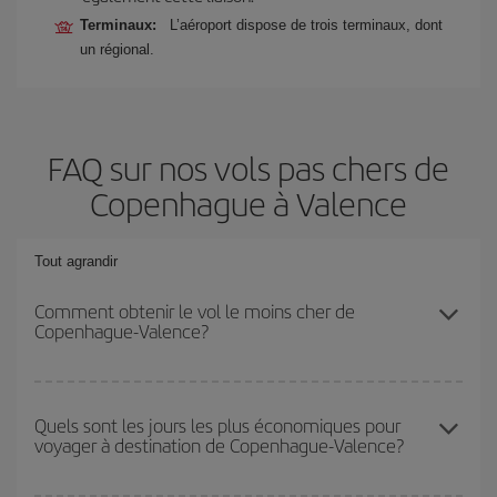
Terminaux:
L’aéroport dispose de trois terminaux, dont
un régional.
FAQ sur nos vols pas chers de
Copenhague à Valence
Tout agrandir
Comment obtenir le vol le moins cher de
Copenhague-Valence?
Économisez sur votre billet d'avion de Copenhague-Valence-dest
et bénéficiez du tarif le plus bas en évitant les hautes saisons, en
Quels sont les jours les plus économiques pour
voyager à destination de Copenhague-Valence?
achetant à l'avance et en restant flexible sur les dates et les
horaires de votre aller-retour.