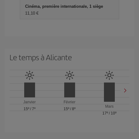
Cinéma, première internationale, 1 siège
11,10 €
Le temps à Alicante
Janvier
Février
Mars
15º
/
7º
15º
/
8º
17º
/
10º