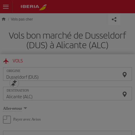
Skip to main content
Vols pas cher
Vols bon marché de Dusseldorf
(DUS) à Alicante (ALC)
VOLS
ORIGINE
DESTINATION
Sélectionnez
Aller-retour
une
option
Payer avec Avios