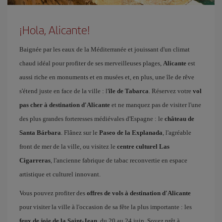
¡Hola, Alicante!
Baignée par les eaux de la Méditerranée et jouissant d'un climat
chaud idéal pour profiter de ses merveilleuses plages,
Alicante
est
aussi riche en monuments et en musées et, en plus, une île de rêve
s'étend juste en face de la ville : l'
île de Tabarca
. Réservez votre
vol
pas cher à destination d'Alicante
et ne manquez pas de visiter l'une
des plus grandes forteresses médiévales d'Espagne : le
château de
Santa Bárbara
. Flânez sur le
Paseo de la Explanada
, l'agréable
front de mer de la ville, ou visitez le
centre culturel Las
Cigarreras
, l'ancienne fabrique de tabac reconvertie en espace
artistique et culturel innovant.
Vous pouvez profiter des
offres de vols à destination d'Alicante
pour visiter la ville à l'occasion de sa fête la plus importante : les
feux de joie de la Saint-Jean
, du 20 au 24 juin. Soyez prêt à