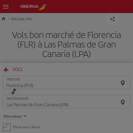
Skip to main content
Vols pas cher
Vols bon marché de Florencia
(FLR) à Las Palmas de Gran
Canaria (LPA)
VOLS
ORIGINE
DESTINATION
Sélectionnez
Aller-retour
une
option
Payer avec Avios