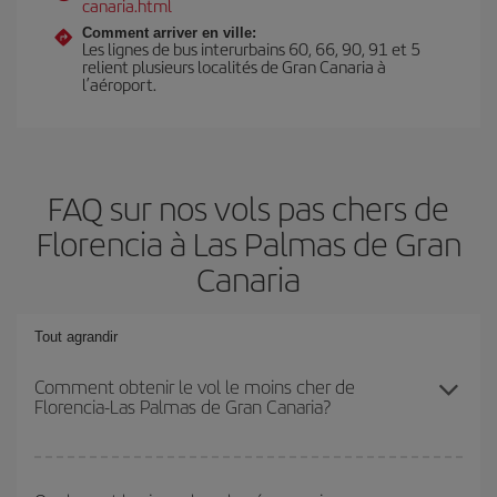
canaria.html
Comment arriver en ville:
Les lignes de bus interurbains 60, 66, 90, 91 et 5
relient plusieurs localités de Gran Canaria à
l’aéroport.
FAQ sur nos vols pas chers de
Florencia à Las Palmas de Gran
Canaria
Tout agrandir
Comment obtenir le vol le moins cher de
Florencia-Las Palmas de Gran Canaria?
Économisez sur votre billet d'avion de Florencia-Las Palmas de
Gran Canaria-dest et bénéficiez du tarif le plus bas en évitant les