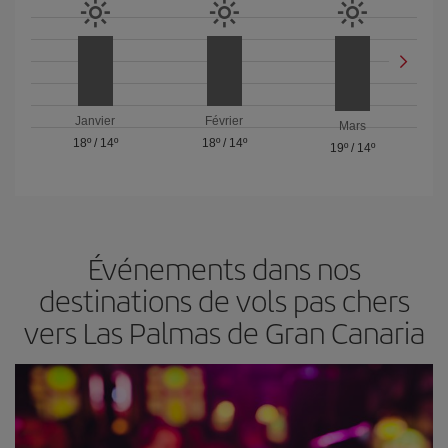
Janvier
Février
Mars
18º
/
14º
18º
/
14º
19º
/
14º
Événements dans nos
destinations de vols pas chers
vers Las Palmas de Gran Canaria