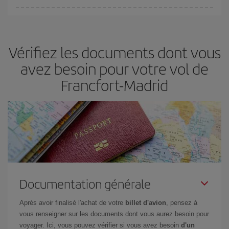
Vous pouvez trouver des vols économiques tous les jours de la
semaine. Les clés pour trouver les meilleurs prix sont
d'anticiper
et d'être flexible.
En règle générale,
plus tôt
vous réservez vos
Vérifiez les documents dont vous
billets, plus vous bénéficiez de prix économiques. De plus, en
restant flexible sur les dates et les horaires de vol lors de votre
avez besoin pour votre vol de
recherche, vous pourrez
choisir le prix le plus économique.
Francfort-Madrid
Documentation générale
Après avoir finalisé l'achat de votre
billet d'avion
, pensez à
vous renseigner sur les documents dont vous aurez besoin pour
voyager. Ici, vous pouvez vérifier si vous avez besoin
d'un