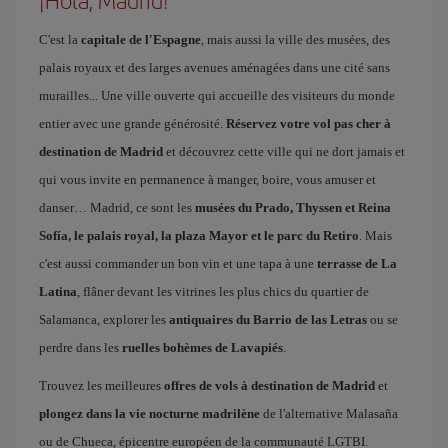
¡Hola, Madrid!
C'est la
capitale de l'Espagne
, mais aussi la ville des musées, des
palais royaux et des larges avenues aménagées dans une cité sans
murailles... Une ville ouverte qui accueille des visiteurs du monde
entier avec une grande générosité.
Réservez votre vol pas cher à
destination de Madrid
et découvrez cette ville qui ne dort jamais et
qui vous invite en permanence à manger, boire, vous amuser et
danser… Madrid, ce sont les
musées du Prado, Thyssen et Reina
Sofía, le palais royal, la plaza Mayor et le parc du Retiro
. Mais
c'est aussi commander un bon vin et une tapa à une
terrasse de La
Latina
, flâner devant les vitrines les plus chics du quartier de
Salamanca, explorer les
antiquaires du Barrio de las Letras
ou se
perdre dans les
ruelles bohèmes de Lavapiés
.
Trouvez les meilleures
offres de vols à destination de Madrid
et
plongez dans la vie nocturne madrilène
de l'alternative Malasaña
ou de Chueca, épicentre européen de la communauté LGTBI.