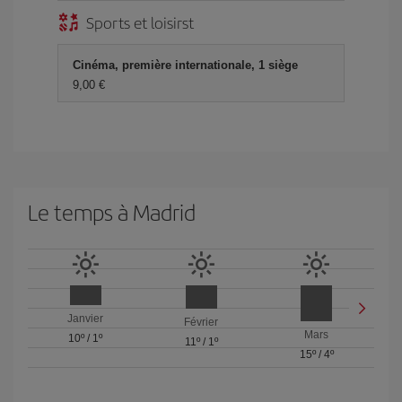
Sports et loisirst
Cinéma, première internationale, 1 siège
9,00 €
Le temps à Madrid
Janvier
Février
Mars
10º
/
1º
11º
/
1º
15º
/
4º