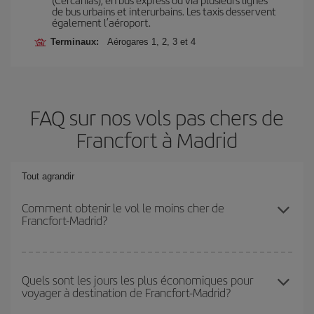
de bus urbains et interurbains. Les taxis desservent
également l’aéroport.
Terminaux:
Aérogares 1, 2, 3 et 4
FAQ sur nos vols pas chers de
Francfort à Madrid
Tout agrandir
Comment obtenir le vol le moins cher de
Francfort-Madrid?
Économisez sur votre billet d'avion de Francfort-Madrid-dest et
bénéficiez du tarif le plus bas en évitant les hautes saisons, en
Quels sont les jours les plus économiques pour
voyager à destination de Francfort-Madrid?
achetant à l'avance et en restant flexible sur les dates et les
horaires de votre aller-retour.