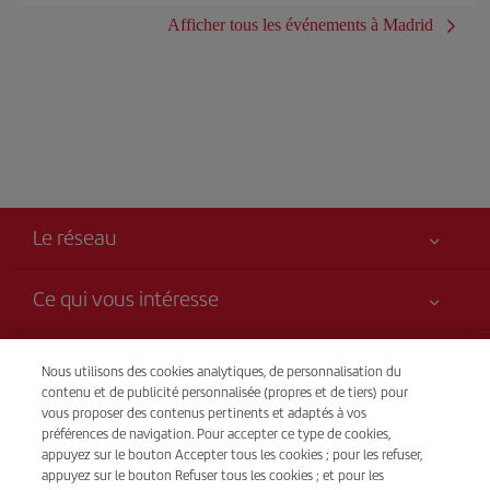
Afficher tous les événements à Madrid
Le réseau
Ce qui vous intéresse
Votre sécurité est notre priorité
Iberia c’est aussi
Nous utilisons des cookies analytiques, de personnalisation du
Accessibilité
contenu et de publicité personnalisée (propres et de tiers) pour
Nouveautés et actualités
Engagement de service
vous proposer des contenus pertinents et adaptés à vos
Transparence
préférences de navigation. Pour accepter ce type de cookies,
Groupe Iberia
Plan du site
appuyez sur le bouton Accepter tous les cookies ; pour les refuser,
Avis légal
Actionnaires et investisseurs
Durabilité
appuyez sur le bouton Refuser tous les cookies ; et pour les
Vente para téléphone