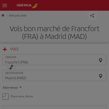
Skip to main content
Vols pas cher
Vols bon marché de Francfort
(FRA) à Madrid (MAD)
VOLS
ORIGINE
DESTINATION
Sélectionnez
Aller-retour
une
option
Payer avec Avios