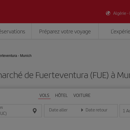
Algérie -
éservations
Préparez votre voyage
L’expéri
erteventura - Munich
marché de Fuerteventura (FUE) à Mu
VOLS
HÔTEL
VOITURE
ON
Date aller
Date retour
1
A
Entrez la date au format jour/mois/année
Entrez la date au format jou