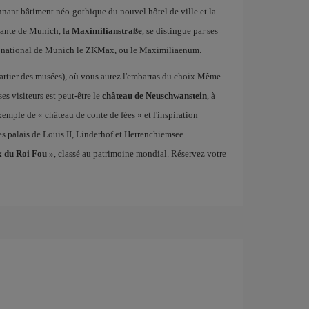
onnant bâtiment néo-gothique du nouvel hôtel de ville et la
tante de Munich, la
Maximilianstraße
, se distingue par ses
tre national de Munich le ZKMax, ou le Maximiliaenum.
artier des musées), où vous aurez l'embarras du choix Même
es visiteurs est peut-être le
château de Neuschwanstein
, à
xemple de « château de conte de fées » et l'inspiration
es palais de Louis II, Linderhof et Herrenchiemsee
x du Roi Fou »
, classé au patrimoine mondial. Réservez votre