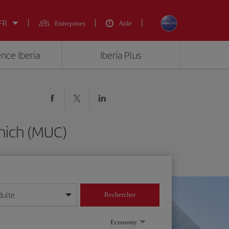
 FR
Entreprises
Aide
ence Iberia
Iberia Plus
nich (MUC)
dulte
Rechercher
r/mois/année
Economy