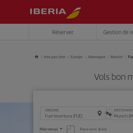
Skip to main content
Réserver
Gestion de r
Vols pas cher
Europe
Allemagne
Munich
Fu
Vols bon 
ORIGINE
DESTINATI
Sélectionnez
Payer avec Avios
Aller-retour