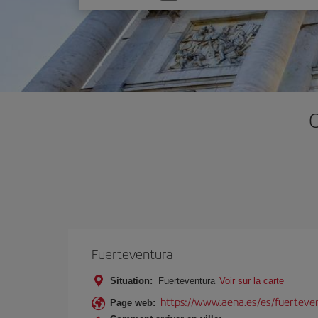
une
option
O
Fuerteventura
Situation:
Fuerteventura
Voir sur la carte
https://www.aena.es/es/fuerteve
Page web: