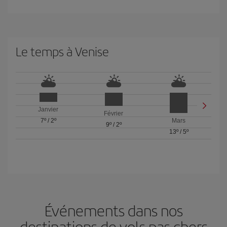
Le temps à Venise
Janvier
Février
7º
/
2º
Mars
9º
/
2º
13º
/
5º
Événements dans nos
destinations de vols pas chers