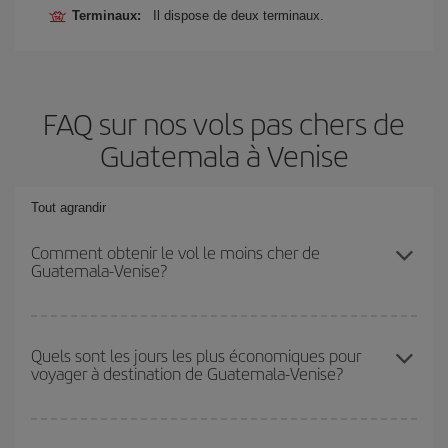
Terminaux:
Il dispose de deux terminaux.
FAQ sur nos vols pas chers de
Guatemala à Venise
Tout agrandir
Comment obtenir le vol le moins cher de
Guatemala-Venise?
Économisez sur votre billet d'avion de Guatemala-Venise-dest et
bénéficiez du tarif le plus bas en évitant les hautes saisons, en
Quels sont les jours les plus économiques pour
voyager à destination de Guatemala-Venise?
achetant à l'avance et en restant flexible sur les dates et les
horaires de votre aller-retour.
Pour découvrir quels jours bénéficient des tarifs les plus bas, il