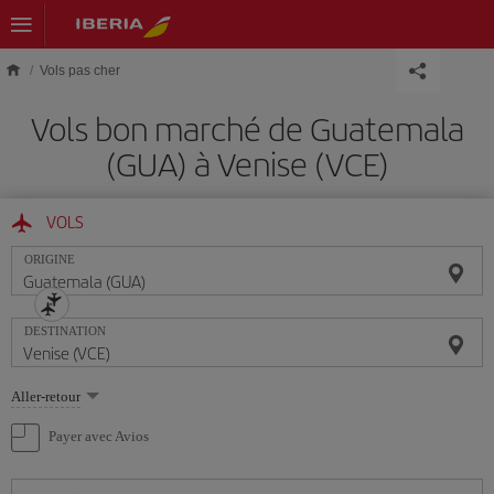
Skip to main content
Vols pas cher
Vols bon marché de Guatemala
(GUA) à Venise (VCE)
VOLS
ORIGINE
DESTINATION
Sélectionnez
Aller-retour
une
option
Payer avec Avios