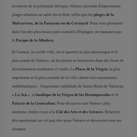
levantine de la péninsule ibérique, Valence possède d'importantes
plages urbaines au sable fin et doré, telles que les
plages de la
Malvarrosa, de la Patacona ou du Cavanyal
. Pour vous promener
dans l'un des plus beaux parcs naturels d'Espagne, ne manquez pas
le
Parque de la Albufera
.
El Carmen, la vieille ville, est le quartier le plus pittoresque et le
plus animé de Valence, où les jeunes se retrouvent dans des lieux de
divertissement nombreux et variés. La
Plaza de la Virgen
, la plus
importante et la plus centrale de la ville, abrite trois monuments
emblématiques : l'imposante cathédrale de Santa María de Valencia,
« La Seu »
, la
basilique de la Virgen de los Desamparados
et le
Palacio de la Generalitat
. Pour découvrir une Valence plus
moderne, rendez-vous à la
Cité des Arts et des Sciences
. Réservez
dès maintenant un vol pas cher pour Valence et découvrez tous ses
charmes.