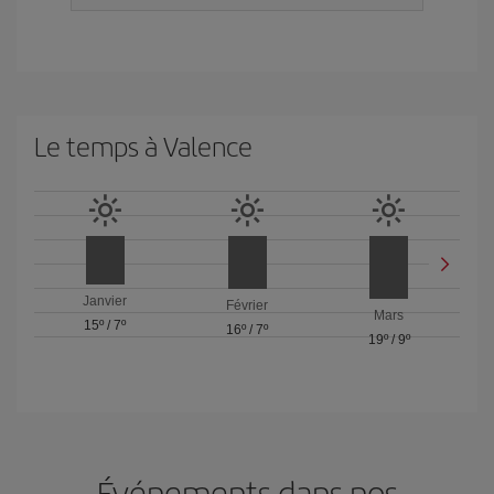
Le temps à Valence
Janvier
Février
Mars
15º
/
7º
16º
/
7º
19º
/
9º
Événements dans nos