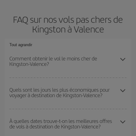
FAQ sur nos vols pas chers de
Kingston à Valence
Tout agrandir
Comment obtenir le vol le moins cher de
Kingston-Valence?
Économisez sur votre billet d'avion de Kingston-Valence-dest et
bénéficiez du tarif le plus bas en évitant les hautes saisons, en
Quels sont les jours les plus économiques pour
voyager à destination de Kingston-Valence?
achetant à l'avance et en restant flexible sur les dates et les
horaires de votre aller-retour.
Pour découvrir quels jours bénéficient des tarifs les plus bas, il
vous suffit de lancer une recherche dans notre
moteur de
À quelles dates trouve-t-on les meilleures offres
de vols à destination de Kingston-Valence?
recherche de vols économiques
. Dites-nous d'où vous partez,
où vous voulez aller et à quelles dates vous aviez prévu de