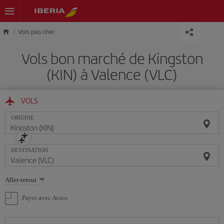
Skip to main content
Vols pas cher
Vols bon marché de Kingston
(KIN) à Valence (VLC)
VOLS
ORIGINE
DESTINATION
Sélectionnez
Aller-retour
une
option
Payer avec Avios