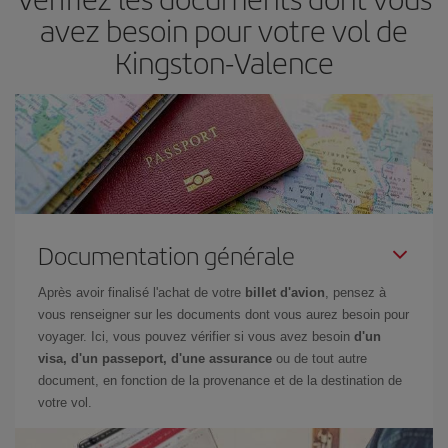
restant flexible sur les dates et les horaires de vol lors de votre
avez besoin pour votre vol de
recherche, vous pourrez
choisir le prix le plus économique.
Kingston-Valence
Documentation générale
Après avoir finalisé l'achat de votre
billet d'avion
, pensez à
vous renseigner sur les documents dont vous aurez besoin pour
voyager. Ici, vous pouvez vérifier si vous avez besoin
d'un
visa, d'un passeport, d'une assurance
ou de tout autre
document, en fonction de la provenance et de la destination de
votre vol.