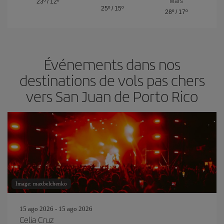
Mars
23º
/
12º
25º
/
15º
28º
/
17º
Événements dans nos
destinations de vols pas chers
vers San Juan de Porto Rico
Image: maxbelchenko
15 ago 2026 - 15 ago 2026
Celia Cruz