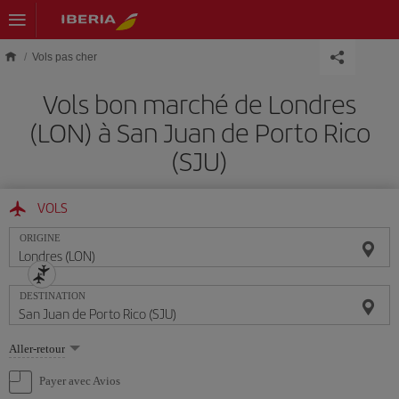
Skip to main content
Vols pas cher
Vols bon marché de Londres
(LON) à San Juan de Porto Rico
(SJU)
VOLS
ORIGINE
DESTINATION
Sélectionnez
Aller-retour
une
option
Payer avec Avios