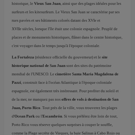
historique, le
Vieux San Juan
, ainsi que des plages idéales pour les
surfeurs et les kitesurfeurs. Le Vieux San Juan se caractérise par ses
rues pavées et ses bâtiments colorés datant des XVIe et
XVIIe siècles, lorsque l'île était une colonie espagnole. Peuplé de
places et de monuments historiques, flâner dans le centre historique,
c'est voyager dans le temps jusqu'à l'époque coloniale.
La Fortaleza
(résidence officielle du gouverneur) et le
site
historique national de San Juan
sont des sites du patrimoine
mondial de l'UNESCO. Le
cimetière Santa Maria Magdalena de
Pazzi
, construit face à l'océan Atlantique à l'époque coloniale
espagnole, est également très intéressant. Pour profiter du soleil et
de la mer, ne manquez pas nos
offres de vols à destination de San
Juan, Porto Rico
. Tout près de la ville, vous trouverez les plages
d'
Ocean Park
ou l'
Escambrón
. Si vous préférez être loin de tout,
Porto Rico vous réserve quelques surprises à couper le souffle,
comme la Plage secrète de Vieques, la baie Salinas à Cabo Rojo ou