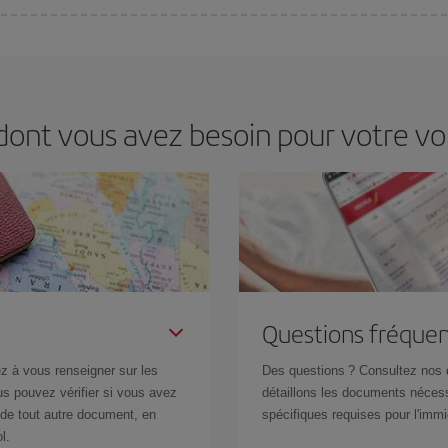
s jours de la semaine. Les clés pour trouver les meilleurs prix sont
d'anticip
 prix économiques. De plus, en restant flexible sur les dates et les horaires 
 dont vous avez besoin pour votre v
Questions fréquen
z à vous renseigner sur les
Des questions ? Consultez nos
s pouvez vérifier si vous avez
détaillons les documents nécess
de tout autre document, en
spécifiques requises pour l'immi
l.