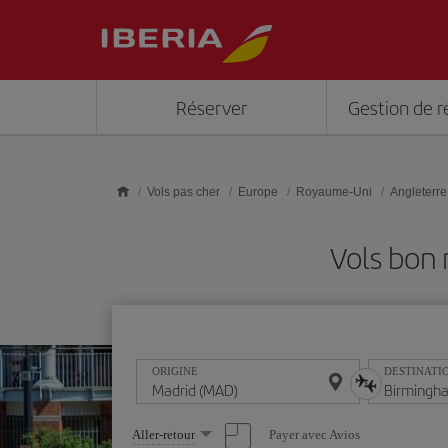
Skip to main content
Réserver
Gestion de r
Vols pas cher
Europe
Royaume-Uni
Angleterre
Vols bon
ORIGINE
DESTINATI
Sélectionnez
Payer avec Avios
Aller-retour