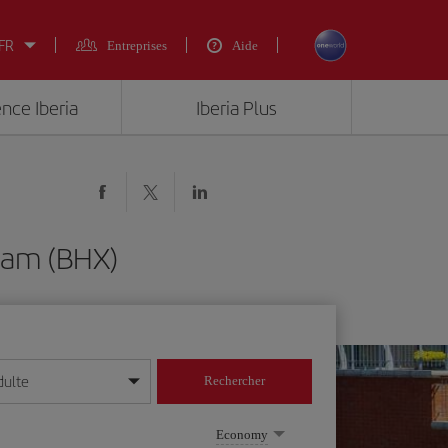
 FR
Entreprises
Aide
ence Iberia
Iberia Plus
ham (BHX)
dulte
Rechercher
r/mois/année
Economy