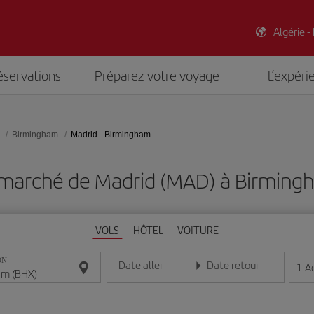
Algérie -
éservations
Préparez votre voyage
L’expéri
Birmingham
Madrid - Birmingham
 marché de Madrid (MAD) à Birming
VOLS
HÔTEL
VOITURE
ON
Date aller
Date retour
1
A
Entrez la date au format jour/mois/année
Entrez la date au format jou