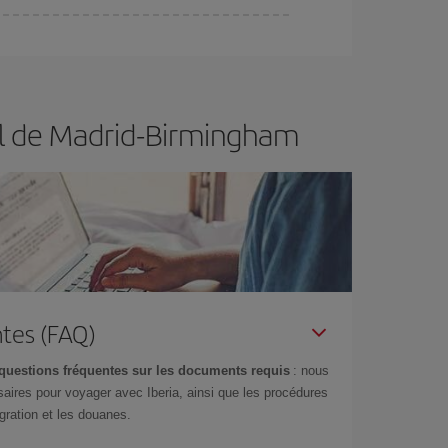
er et d'être flexible.
En règle générale,
plus tôt
de vol lors de votre recherche, vous pourrez
ol de Madrid-Birmingham
tes (FAQ)
questions fréquentes sur les documents requis
: nous
aires pour voyager avec Iberia, ainsi que les procédures
gration et les douanes.