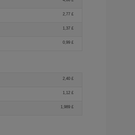
2,77 £
1,37 £
0,99 £
2,40 £
1,12 £
1,989 £