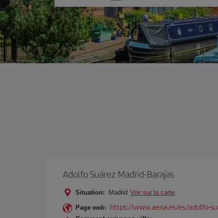
une
option
Adolfo Suárez Madrid-Barajas
Situation:
Madrid
Voir sur la carte
https://www.aena.es/es/adolfo-su
Page web: