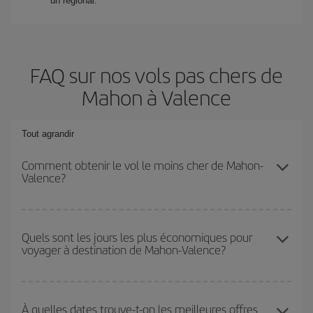
un régional.
FAQ sur nos vols pas chers de
Mahon à Valence
Tout agrandir
Comment obtenir le vol le moins cher de Mahon-
Valence?
Économisez sur votre billet d'avion de Mahon-Valence-dest et
bénéficiez du tarif le plus bas en évitant les hautes saisons, en
Quels sont les jours les plus économiques pour
voyager à destination de Mahon-Valence?
achetant à l'avance et en restant flexible sur les dates et les
horaires de votre aller-retour.
Pour découvrir quels jours bénéficient des tarifs les plus bas, il
vous suffit de lancer une recherche dans notre
moteur de
À quelles dates trouve-t-on les meilleures offres