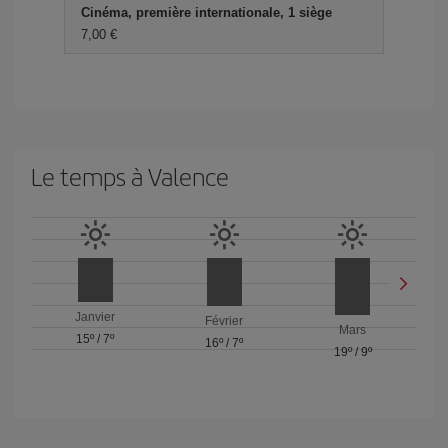
Cinéma, première internationale, 1 siège
7,00 €
Le temps à Valence
Janvier
Février
Mars
15º
/
7º
16º
/
7º
19º
/
9º