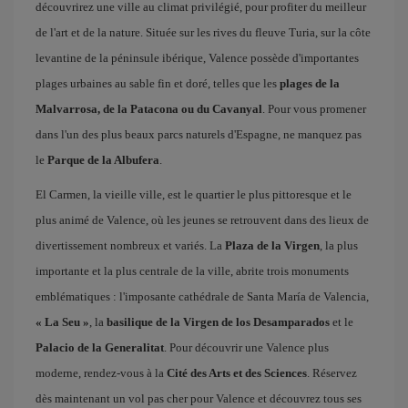
découvrirez une ville au climat privilégié, pour profiter du meilleur
de l'art et de la nature. Située sur les rives du fleuve Turia, sur la côte
levantine de la péninsule ibérique, Valence possède d'importantes
plages urbaines au sable fin et doré, telles que les
plages de la
Malvarrosa, de la Patacona ou du Cavanyal
. Pour vous promener
dans l'un des plus beaux parcs naturels d'Espagne, ne manquez pas
le
Parque de la Albufera
.
El Carmen, la vieille ville, est le quartier le plus pittoresque et le
plus animé de Valence, où les jeunes se retrouvent dans des lieux de
divertissement nombreux et variés. La
Plaza de la Virgen
, la plus
importante et la plus centrale de la ville, abrite trois monuments
emblématiques : l'imposante cathédrale de Santa María de Valencia,
« La Seu »
, la
basilique de la Virgen de los Desamparados
et le
Palacio de la Generalitat
. Pour découvrir une Valence plus
moderne, rendez-vous à la
Cité des Arts et des Sciences
. Réservez
dès maintenant un vol pas cher pour Valence et découvrez tous ses