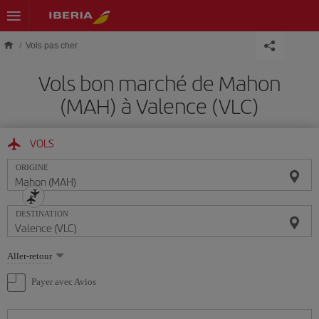
Skip to main content
Vols pas cher
Vols bon marché de Mahon
(MAH) à Valence (VLC)
VOLS
ORIGINE
DESTINATION
Sélectionnez
Aller-retour
une
option
Payer avec Avios