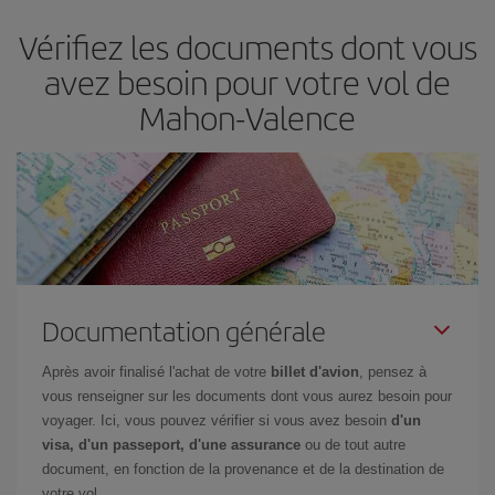
et d'être flexible.
En règle générale,
plus tôt
vous réservez vos
Vérifiez les documents dont vous
billets, plus vous bénéficiez de prix économiques. De plus, en
restant flexible sur les dates et les horaires de vol lors de votre
avez besoin pour votre vol de
recherche, vous pourrez
choisir le prix le plus économique.
Mahon-Valence
Documentation générale
Après avoir finalisé l'achat de votre
billet d'avion
, pensez à
vous renseigner sur les documents dont vous aurez besoin pour
voyager. Ici, vous pouvez vérifier si vous avez besoin
d'un
visa, d'un passeport, d'une assurance
ou de tout autre
document, en fonction de la provenance et de la destination de
votre vol.