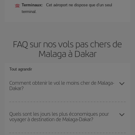
Terminaux:
Cet aéroport ne dispose que d’un seul
terminal.
FAQ sur nos vols pas chers de
Malaga à Dakar
Tout agrandir
Comment obtenir le vol le moins cher de Malaga-
Dakar?
Économisez sur votre billet d'avion de Malaga-Dakar-dest et
bénéficiez du tarif le plus bas en évitant les hautes saisons, en
Quels sont les jours les plus économiques pour
voyager à destination de Malaga-Dakar?
achetant à l'avance et en restant flexible sur les dates et les
horaires de votre aller-retour.