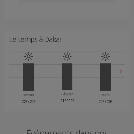
Le temps à Dakar
Février
Janvier
Mars
21º
/
20º
22º
/
21º
21º
/
20º
Événements dans nos