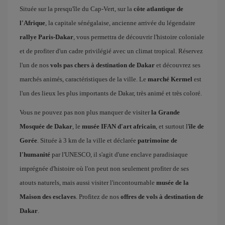
Située sur la presqu'île du Cap-Vert, sur la
côte atlantique de
l'Afrique
, la capitale sénégalaise, ancienne arrivée du légendaire
rallye Paris-Dakar
, vous permettra de découvrir l'histoire coloniale
et de profiter d'un cadre privilégié avec un climat tropical. Réservez
l'un de nos
vols pas chers à destination de Dakar
et découvrez ses
marchés animés, caractéristiques de la ville. Le
marché Kermel
est
l'un des lieux les plus importants de Dakar, très animé et très coloré.
Vous ne pouvez pas non plus manquer de visiter
la Grande
Mosquée de Dakar
, le
musée IFAN d'art africain
, et surtout l'
île de
Gorée
. Située à 3 km de la ville et déclarée
patrimoine de
l'humanité
par l'UNESCO, il s'agit d'une enclave paradisiaque
imprégnée d'histoire où l'on peut non seulement profiter de ses
atouts naturels, mais aussi visiter l'incontournable
musée de la
Maison des esclaves
. Profitez de nos
offres de vols à destination de
Dakar
.