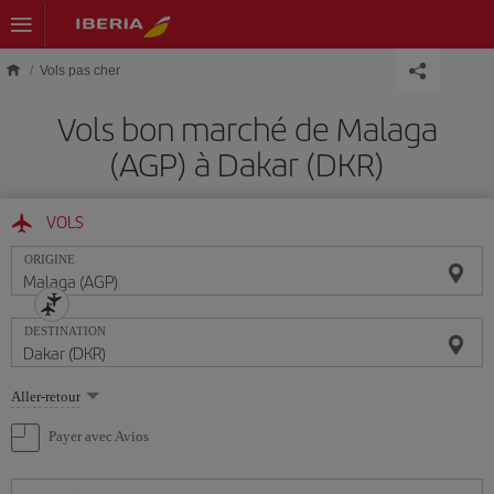
Skip to main content
Vols pas cher
Vols bon marché de Malaga
(AGP) à Dakar (DKR)
VOLS
ORIGINE
DESTINATION
Sélectionnez
Aller-retour
une
option
Payer avec Avios