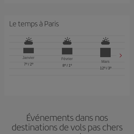
Le temps à Paris
Janvier
Février
Mars
7º
/
2º
8º
/
1º
12º
/
3º
Événements dans nos
destinations de vols pas chers