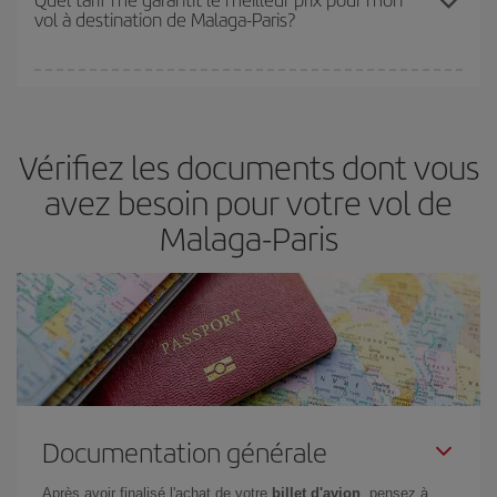
vol à destination de Malaga-Paris?
disponibilité ou de l'épuisement des tarifs les plus économiques
(touristiques). Par conséquent, réserver à l'avance est
fondamental
pour trouver des
vols pas chers
.
Iberia propose plusieurs tarifs, afin de vous garantir le meilleur prix
en fonction de vos besoins. Avec le tarif Basic, vous êtes certain
d'acheter le vol le moins cher.
Vérifiez les documents dont vous
avez besoin pour votre vol de
Malaga-Paris
Documentation générale
Après avoir finalisé l'achat de votre
billet d'avion
, pensez à