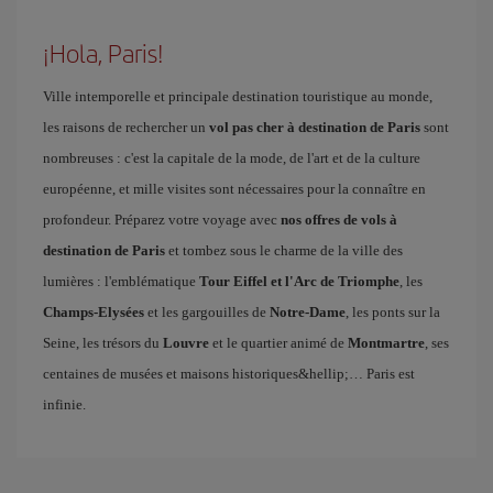
¡Hola, Paris!
Ville intemporelle et principale destination touristique au monde,
les raisons de rechercher un
vol pas cher à destination de Paris
sont
nombreuses : c'est la capitale de la mode, de l'art et de la culture
européenne, et mille visites sont nécessaires pour la connaître en
profondeur. Préparez votre voyage avec
nos offres de vols à
destination de Paris
et tombez sous le charme de la ville des
lumières : l'emblématique
Tour Eiffel et l'Arc de Triomphe
, les
Champs-Elysées
et les gargouilles de
Notre-Dame
, les ponts sur la
Seine, les trésors du
Louvre
et le quartier animé de
Montmartre
, ses
centaines de musées et maisons historiques&hellip;… Paris est
infinie.