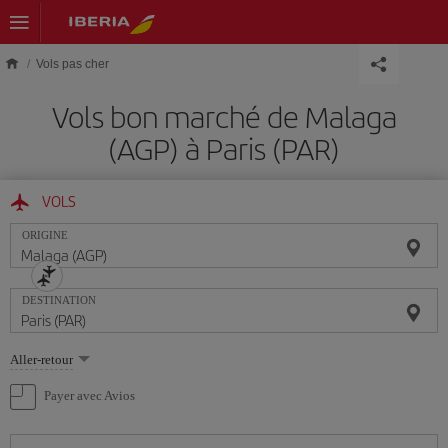
Skip to main content
Vols pas cher
Vols bon marché de Malaga
(AGP) à Paris (PAR)
VOLS
ORIGINE
DESTINATION
Sélectionnez
Aller-retour
une
option
Payer avec Avios