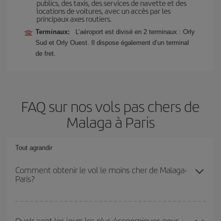
publics, des taxis, des services de navette et des
locations de voitures, avec un accès par les
principaux axes routiers.
Terminaux:
L’aéroport est divisé en 2 terminaux : Orly
Sud et Orly Ouest. Il dispose également d’un terminal
de fret.
FAQ sur nos vols pas chers de
Malaga à Paris
Tout agrandir
Comment obtenir le vol le moins cher de Malaga-
Paris?
Économisez sur votre billet d'avion de Malaga-Paris-dest et
bénéficiez du tarif le plus bas en évitant les hautes saisons, en
Quels sont les jours les plus économiques pour