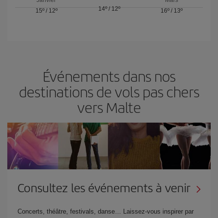
Janvier
Mars
14º
/
12º
15º
/
12º
16º
/
13º
Événements dans nos
destinations de vols pas chers
vers Malte
Consultez les événements à venir
Concerts, théâtre, festivals, danse… Laissez-vous inspirer par