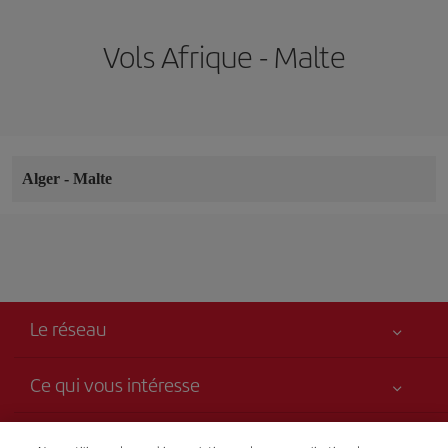
Vols Afrique - Malte
Alger
-
Malte
Le réseau
Ce qui vous intéresse
Votre sécurité est notre priorité
Iberia c’est aussi