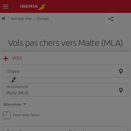
Skip to main content
Vols pas cher
Europe
Vols pas chers vers Malte (MLA)
VOLS
Origine
DESTINATION
Sélectionnez
Aller-retour
une
option
Payer avec Avios