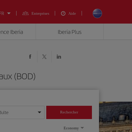
 FR
Entreprises
Aide
ence Iberia
Iberia Plus
aux (BOD)
dulte
Rechercher
r/mois/année
Economy