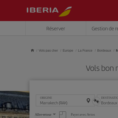
Skip to main content
Réserver
Gestion de r
Vols pas cher
Europe
La France
Bordeaux
M
Vols bon
ORIGINE
DESTINATI
Sélectionnez
Payer avec Avios
Aller-retour