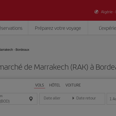
Algérie -
éservations
Préparez votre voyage
L’expéri
arrakech - Bordeaux
 marché de Marrakech (RAK) à Borde
VOLS
HÔTEL
VOITURE
ON
Date aller
Date retour
1
A
Entrez la date au format jour/mois/année
Entrez la date au format jou