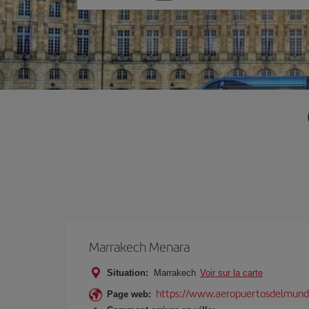
une
option
Marrakech Menara
Situation:
Marrakech
Voir sur la carte
https://www.aeropuertosdelmund
Page web: