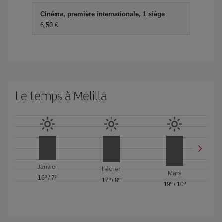
Cinéma, première internationale, 1 siège
6,50 €
Le temps à Melilla
Janvier
Février
Mars
16º
/
7º
17º
/
8º
19º
/
10º