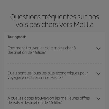
Questions fréquentes sur nos
vols pas chers vers Melilla
Tout agrandir
Comment trouver le vol le moins cher à
destination de Melilla?
Économisez sur votre billet d'avion et bénéficiez du tarif le plus
bas en évitant les hautes saisons, en achetant à l'avance et en
Quels sont les jours les plus économiques pour
voyager à destination de Melilla?
restant flexible sur les dates et les horaires de votre aller-retour. Si
vous n'avez pas d'idée de destination précise pour votre voyage,
jetez un coup œil à nos offres et laissez-vous inspirer : vous
Pour découvrir quels jours bénéficient des tarifs les plus bas, il
trouverez sûrement le vol le plus économique.
vous suffit de lancer une recherche dans notre
moteur de
À quelles dates trouve-t-on les meilleures offres
de vols à destination de Melilla?
recherche de vols économiques
. Dites-nous d'où vous partez,
où vous voulez aller et à quelles dates vous aviez prévu de