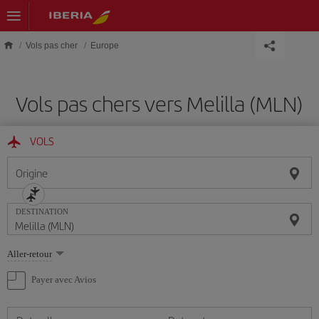
Skip to main content
Vols pas cher
Europe
Vols pas chers vers Melilla (MLN)
VOLS
Origine
DESTINATION
Sélectionnez
Aller-retour
une
option
Payer avec Avios