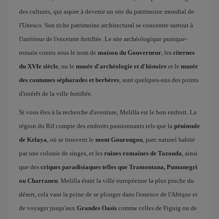
des cultures, qui aspire à devenir un site du patrimoine mondial de
l'Unesco. Son riche patrimoine architectural se concentre surtout à
l'intérieur de l'enceinte fortifiée. Le site archéologique punique-
romain connu sous le nom de
maison du Gouverneur
, les
citernes
du XVIe siècle
, ou le
musée d'archéologie et d'histoire
et le
musée
des coutumes sépharades et berbères
, sont quelques-uns des points
d'intérêt de la ville fortifiée.
Si vous êtes à la recherche d'aventure, Melilla est le bon endroit. La
région du Rif compte des endroits passionnants tels que la
péninsule
de Kelaya
, où se trouvent le
mont Gourougou
, parc naturel habité
par une colonie de singes, et les
ruines romaines de Tazouda
, ainsi
que des
criques paradisiaques telles que Tramontana, Puntanegri
ou Charranen
. Melilla étant la ville européenne la plus proche du
désert, cela vaut la peine de se plonger dans l'essence de l'Afrique et
de voyager jusqu'aux
Grandes Oasis
comme celles de Figuig ou de