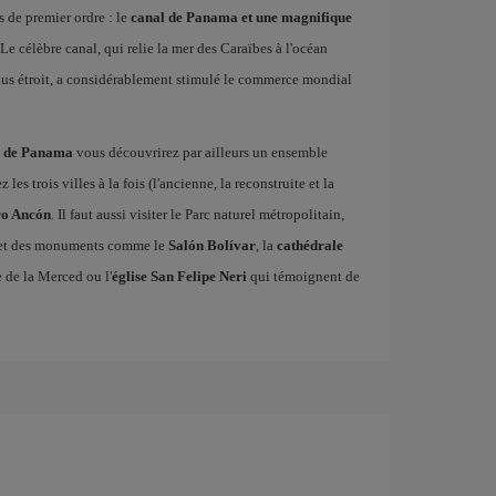
 de premier ordre : le
canal de Panama et une magnifique
Le célèbre canal, qui relie la mer des Caraïbes à l'océan
plus étroit, a considérablement stimulé le commerce mondial
on de Panama
vous découvrirez par ailleurs un ensemble
s trois villes à la fois (l'ancienne, la reconstruite et la
o Ancón
. Il faut aussi visiter le Parc naturel métropolitain,
n, et des monuments comme le
Salón Bolívar
, la
cathédrale
se de la Merced ou l'
église San Felipe Neri
qui témoignent de