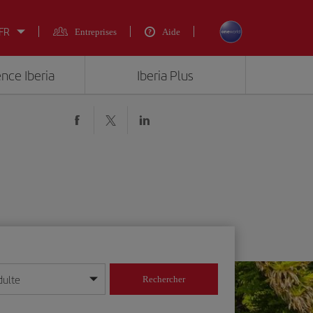
 FR
Entreprises
Aide
ence Iberia
Iberia Plus
dulte
Rechercher
r/mois/année