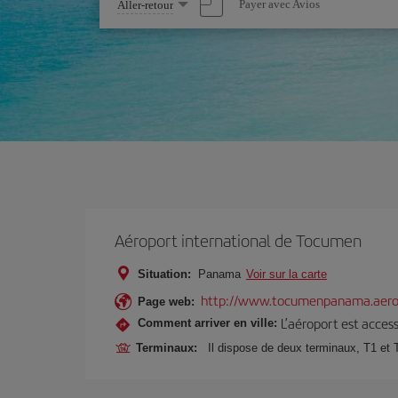
Sélectionnez
Payer avec Avios
Aller-retour
une
option
Aéroport international de Tocumen
Situation:
Panama
Voir sur la carte
http://www.tocumenpanama.aero
Page web:
L’aéroport est access
Comment arriver en ville:
Terminaux:
Il dispose de deux terminaux, T1 et 