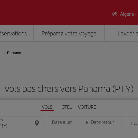
Algérie -
éservations
Préparez votre voyage
L’expéri
a
Panama
Vols pas chers vers Panama (PTY)
VOLS
HÔTEL
VOITURE
ON
Date aller
Date retour
1
A
Entrez la date au format jour/mois/année
Entrez la date au format jou