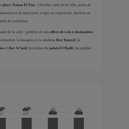
ue
place Jemaa El Fna
: véritable cœur de la ville, point de
danseurs et de musiciens, et qui, au crépuscule, devient un
ands de nourriture.
ssant de la ville : profitez de nos
offres de vols à destination
teinturiers, la mosquée et la médersa
Ben Youssef
, la
hia
et
Dar Si Said
, les ruines du
palais El Badiî
, les jardins