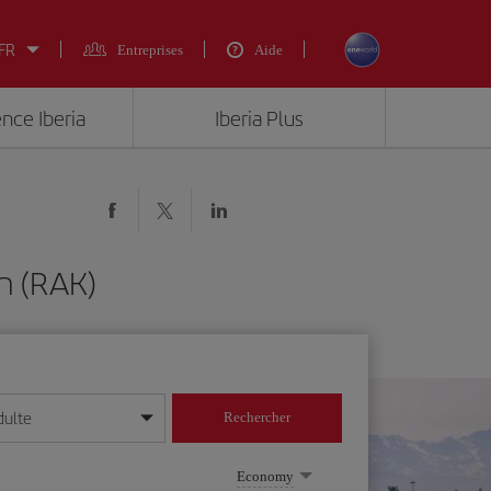
 FR
Entreprises
Aide
ence Iberia
Iberia Plus
h (RAK)
dulte
Rechercher
r/mois/année
Economy