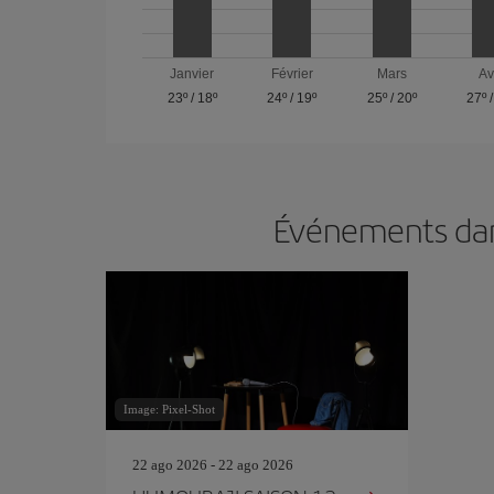
Janvier
Février
Mars
Av
23º
/
18º
24º
/
19º
25º
/
20º
27º
Événements dans
Image: Pixel-Shot
22 ago 2026 - 22 ago 2026