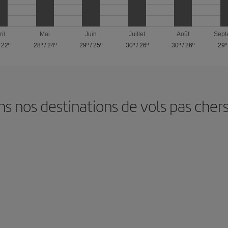
ril
Mai
Juin
Juillet
Août
Sept
/
22º
28º
/
24º
29º
/
25º
30º
/
26º
30º
/
26º
29º
 nos destinations de vols pas cher