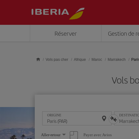
Skip to main content
Réserver
Gestion de r
Vols pas cher
Afrique
Maroc
Marrakech
Pari
Vols b
ORIGINE
DESTINATI
Sélectionnez
Payer avec Avios
Aller-retour