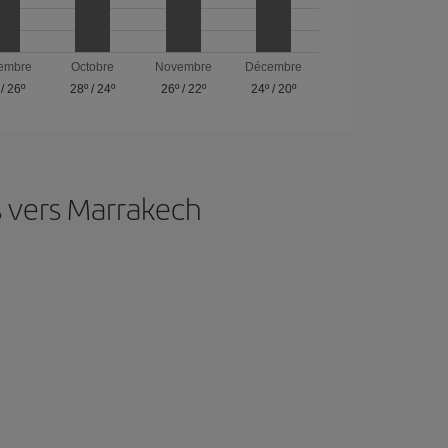
embre
Octobre
Novembre
Décembre
/
26º
28º
/
24º
26º
/
22º
24º
/
20º
s vers Marrakech