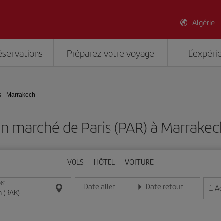
Algérie -
éservations
Préparez votre voyage
L’expéri
s - Marrakech
on marché de Paris (PAR) à Marrakec
VOLS
HÔTEL
VOITURE
ON
Date aller
Date retour
1
A
Entrez la date au format jour/mois/année
Entrez la date au format jou