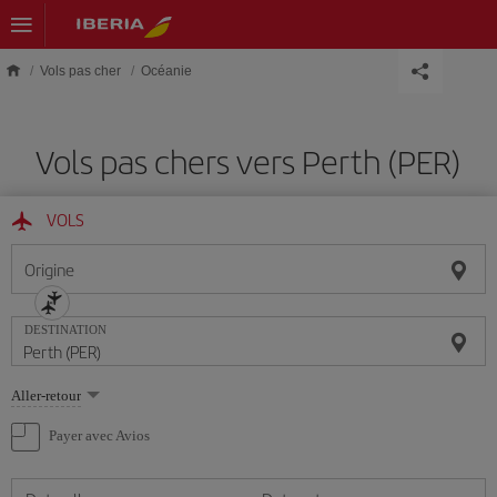
Skip to main content
Vols pas cher
Océanie
Vols pas chers vers Perth (PER)
VOLS
Origine
DESTINATION
Sélectionnez
Aller-retour
une
option
Payer avec Avios