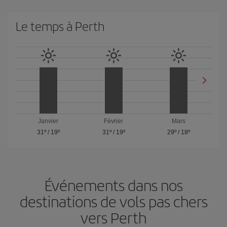
Le temps à Perth
Janvier
Février
Mars
31º
/
19º
31º
/
19º
29º
/
18º
Événements dans nos
destinations de vols pas chers
vers Perth