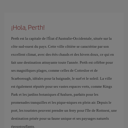
¡Hola, Perth!
Perth est la capitale de l'État d'Australie-Occidentale, située sur la
côte sud-ouest du pays. Cette ville côtière se caractérise par son
excellent climat, avec des étés chauds et des hivers doux, ce qui en
fait une destination attrayante toute l'année. Perth est célèbre pour
ses magnifiques plages, comme celles de Cottesloe et de
Scarborough, idéales pour la baignade, le surf et le soleil. La ville
est également réputée pour ses vastes espaces verts, comme Kings
Park et les jardins botaniques d'Araluen, parfaits pour les
promenades tranquilles et les pique-niques en plein air. Depuis le
port, les touristes peuvent prendre un ferry pour l'île de Rottnest, une
destination prisée pour sa faune unique et ses paysages naturels
époustouflants.