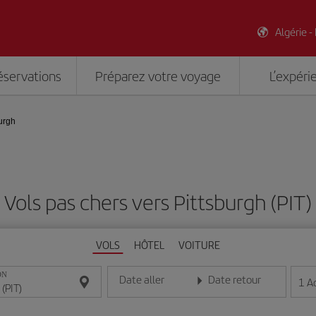
Algérie -
éservations
Préparez votre voyage
L’expéri
urgh
Vols pas chers vers Pittsburgh (PIT)
VOLS
HÔTEL
VOITURE
ON
Date aller
Date retour
1
A
Entrez la date au format jour/mois/année
Entrez la date au format jou