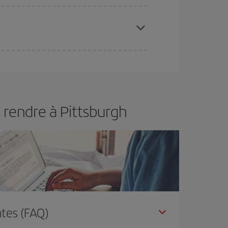
 disponibilité ou de l'épuisement des tarifs les
ertain d'acheter le vol le moins cher.
 rendre à Pittsburgh
tes (FAQ)