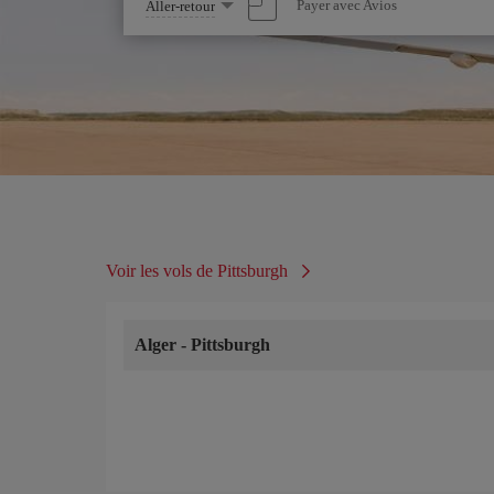
Sélectionnez
Payer avec Avios
Aller-retour
une
option
Voir les vols de Pittsburgh
Alger
-
Pittsburgh