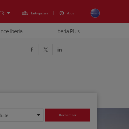
 FR
Entreprises
Aide
ence Iberia
Iberia Plus
dulte
Rechercher
r/mois/année