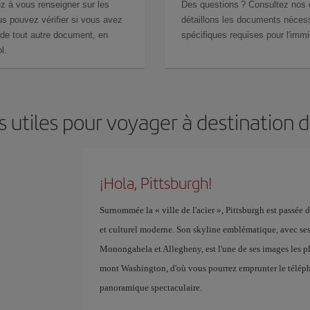
z à vous renseigner sur les
Des questions ? Consultez nos
s pouvez vérifier si vous avez
détaillons les documents nécess
de tout autre document, en
spécifiques requises pour l'immi
l.
 utiles pour voyager à destination 
¡Hola, Pittsburgh!
Surnommée la « ville de l'acier », Pittsburgh est passée 
et culturel moderne. Son skyline emblématique, avec ses g
Monongahela et Allegheny, est l'une de ses images les plu
mont Washington, d'où vous pourrez emprunter le téléphé
panoramique spectaculaire.