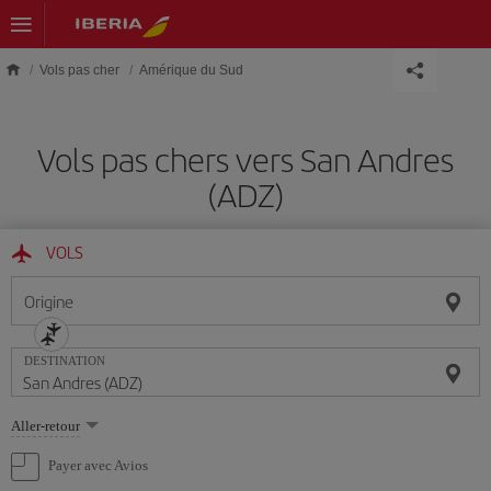
Skip to main content
Vols pas cher
Amérique du Sud
Vols pas chers vers San Andres
(ADZ)
VOLS
Origine
DESTINATION
Sélectionnez
Aller-retour
une
option
Payer avec Avios