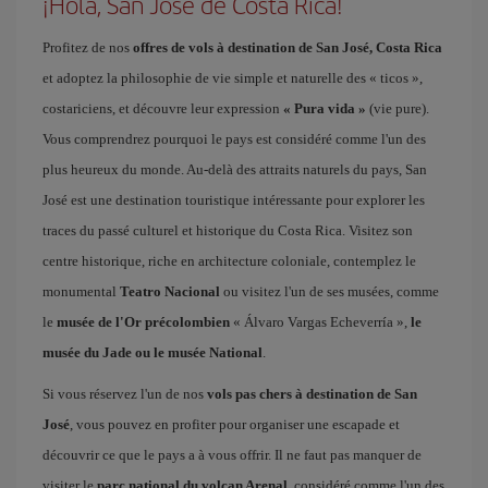
¡Hola, San Jose de Costa Rica!
Profitez de nos
offres de vols à destination de San José, Costa Rica
et adoptez la philosophie de vie simple et naturelle des « ticos »,
costariciens, et découvre leur expression
« Pura vida »
(vie pure).
Vous comprendrez pourquoi le pays est considéré comme l'un des
plus heureux du monde. Au-delà des attraits naturels du pays, San
José est une destination touristique intéressante pour explorer les
traces du passé culturel et historique du Costa Rica. Visitez son
centre historique, riche en architecture coloniale, contemplez le
monumental
Teatro Nacional
ou visitez l'un de ses musées, comme
le
musée de l'Or précolombien
« Álvaro Vargas Echeverría »,
le
musée du Jade ou le musée National
.
Si vous réservez l'un de nos
vols pas chers à destination de San
José
, vous pouvez en profiter pour organiser une escapade et
découvrir ce que le pays a à vous offrir. Il ne faut pas manquer de
visiter le
parc national du volcan Arenal
, considéré comme l'un des