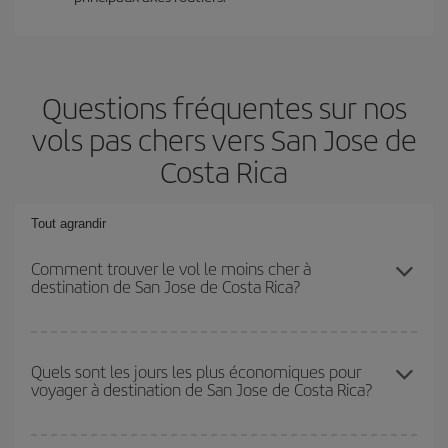
Questions fréquentes sur nos
vols pas chers vers San Jose de
Costa Rica
Tout agrandir
Comment trouver le vol le moins cher à
destination de San Jose de Costa Rica?
Économisez sur votre billet d'avion et bénéficiez du tarif le plus
bas en évitant les hautes saisons, en achetant à l'avance et en
Quels sont les jours les plus économiques pour
voyager à destination de San Jose de Costa Rica?
restant flexible sur les dates et les horaires de votre aller-retour. Si
vous n'avez pas d'idée de destination précise pour votre voyage,
jetez un coup œil à nos offres et laissez-vous inspirer : vous
Pour découvrir quels jours bénéficient des tarifs les plus bas, il