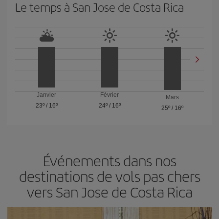
Le temps à San Jose de Costa Rica
Janvier
Février
Mars
23º
/
16º
24º
/
16º
25º
/
16º
Événements dans nos
destinations de vols pas chers
vers San Jose de Costa Rica