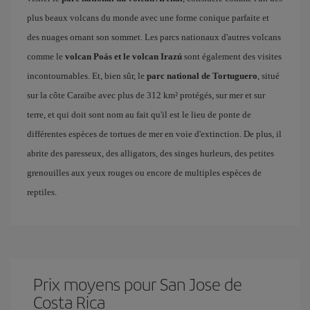
plus beaux volcans du monde avec une forme conique parfaite et
des nuages ornant son sommet. Les parcs nationaux d'autres volcans
comme le
volcan Poás et le volcan Irazú
sont également des visites
incontournables. Et, bien sûr, le
parc national de Tortuguero
, situé
sur la côte Caraïbe avec plus de 312 km² protégés, sur mer et sur
terre, et qui doit sont nom au fait qu'il est le lieu de ponte de
différentes espèces de tortues de mer en voie d'extinction. De plus, il
abrite des paresseux, des alligators, des singes hurleurs, des petites
grenouilles aux yeux rouges ou encore de multiples espèces de
reptiles.
Prix ​​moyens pour San Jose de
Costa Rica