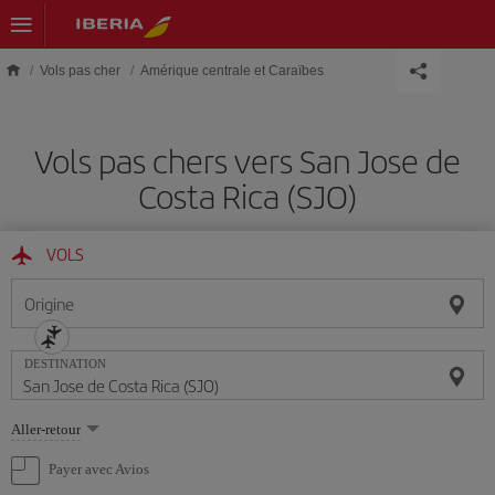
Skip to main content
Vols pas cher
Amérique centrale et Caraïbes
Vols pas chers vers San Jose de
Costa Rica (SJO)
VOLS
Origine
DESTINATION
Sélectionnez
Aller-retour
une
option
Payer avec Avios