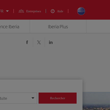
 FR
Entreprises
Aide
ence Iberia
Iberia Plus
dulte
Rechercher
r/mois/année