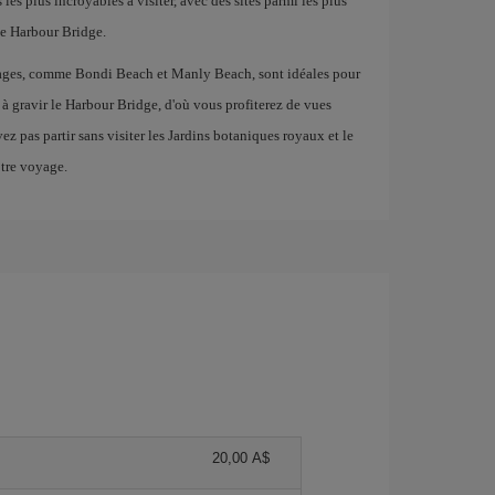
 les plus incroyables à visiter, avec des sites parmi les plus
e Harbour Bridge.
 plages, comme Bondi Beach et Manly Beach, sont idéales pour
as à gravir le Harbour Bridge, d'où vous profiterez de vues
 pas partir sans visiter les Jardins botaniques royaux et le
otre voyage.
20,00 A$