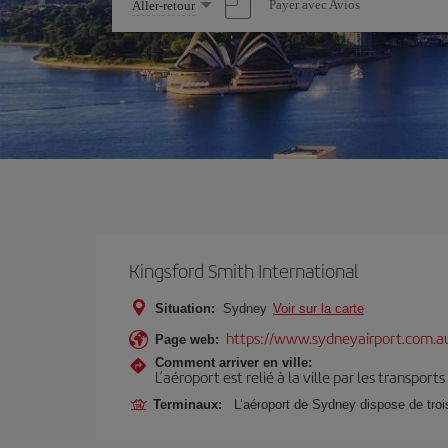
Sélectionnez
Payer avec Avios
Aller-retour
une
option
Kingsford Smith International
Situation:
Sydney
Voir sur la carte
https://www.sydneyairport.com.a
Page web:
Comment arriver en ville:
L’aéroport est relié à la ville par les transport
Terminaux:
L’aéroport de Sydney dispose de trois