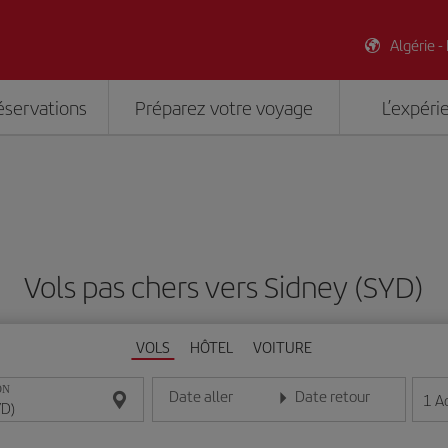
Algérie -
éservations
Préparez votre voyage
L’expéri
Vols pas chers vers Sidney (SYD)
VOLS
HÔTEL
VOITURE
ON
Date aller
Date retour
1
A
Entrez la date au format jour/mois/année
Entrez la date au format jou