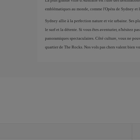
La plus grande ville d'Australie est l'une des destinations
emblématiques au monde, comme l'Opéra de Sydney et l
Sydney allie à la perfection nature et vie urbaine. Ses
le surf et la détente. Si vous êtes aventurier, n'hésitez p
panoramiques spectaculaires. Côté culture, vous ne pouvez
quartier de The Rocks. Nos vols pas chers valent bien v