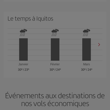
Le temps à Iquitos
Janvier
Février
Mars
30º
/
23º
30º
/
24º
30º
/
24º
Événements aux destinations de
nos vols économiques