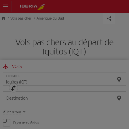
Skip to main content
Vols pas cher
Amérique du Sud
Vols pas chers au départ de
Iquitos (IQT)
VOLS
ORIGINE
Destination
Sélectionnez
Aller-retour
une
option
Payer avec Avios