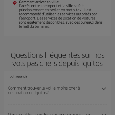
Comment arriver en ville:
L’accès entre l’aéroport et la ville se fait
principalement en taxi et en moto-taxi. Il est
recommandé d’utiliser les services autorisés par
l’aéroport. Des services de location de voitures
sont également disponibles, avec des bureaux dans
le hall du terminal.
Questions fréquentes sur nos
vols pas chers depuis Iquitos
Tout agrandir
Comment trouver le vol le moins cher à
destination de Iquitos?
Économisez sur votre billet d'avion et bénéficiez du tarif le plus
bas en évitant les hautes saisons, en achetant à l'avance et en
Quels sont les jours les plus économiques pour