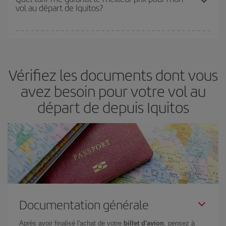
vol au départ de Iquitos?
disponibilité ou de l'épuisement des tarifs les plus économiques
(touristiques). Par conséquent, réserver à l'avance est
fondamental
pour trouver des
vols pas chers
.
Iberia propose plusieurs tarifs, afin de vous garantir le meilleur prix
en fonction de vos besoins. Avec le tarif Basic, vous êtes certain
d'acheter le vol le moins cher.
Vérifiez les documents dont vous
avez besoin pour votre vol au
départ de depuis Iquitos
Documentation générale
Après avoir finalisé l'achat de votre
billet d'avion
, pensez à