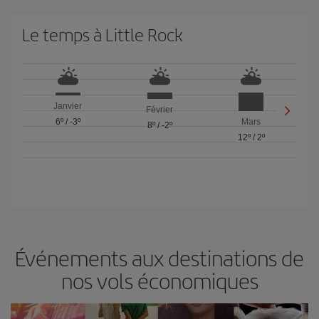
Le temps à Little Rock
Janvier
Février
6º
/
-3º
Mars
8º
/
-2º
12º
/
2º
Événements aux destinations de
nos vols économiques