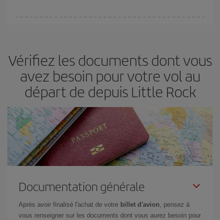
(touristiques). Par conséquent, réserver à l'avance est
fondamental
pour trouver des
vols pas chers
.
Iberia propose plusieurs tarifs, afin de vous garantir le meilleur prix
en fonction de vos besoins. Avec le tarif Basic, vous êtes certain
d'acheter le vol le moins cher.
Vérifiez les documents dont vous
avez besoin pour votre vol au
départ de depuis Little Rock
Documentation générale
Après avoir finalisé l'achat de votre
billet d'avion
, pensez à
vous renseigner sur les documents dont vous aurez besoin pour