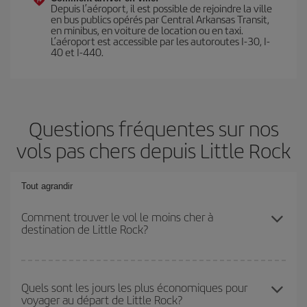
Depuis l’aéroport, il est possible de rejoindre la ville
en bus publics opérés par Central Arkansas Transit,
en minibus, en voiture de location ou en taxi.
L’aéroport est accessible par les autoroutes I-30, I-
40 et I-440.
Questions fréquentes sur nos
vols pas chers depuis Little Rock
Tout agrandir
Comment trouver le vol le moins cher à
destination de Little Rock?
Économisez sur votre billet d'avion et bénéficiez du tarif le plus
bas en évitant les hautes saisons, en achetant à l'avance et en
Quels sont les jours les plus économiques pour
voyager au départ de Little Rock?
restant flexible sur les dates et les horaires de votre aller-retour. Si