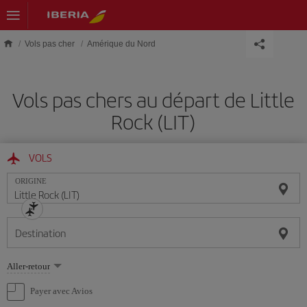
Skip to main content
Vols pas cher
Amérique du Nord
Vols pas chers au départ de Little
Rock (LIT)
VOLS
ORIGINE
Destination
Sélectionnez
Aller-retour
une
option
Payer avec Avios