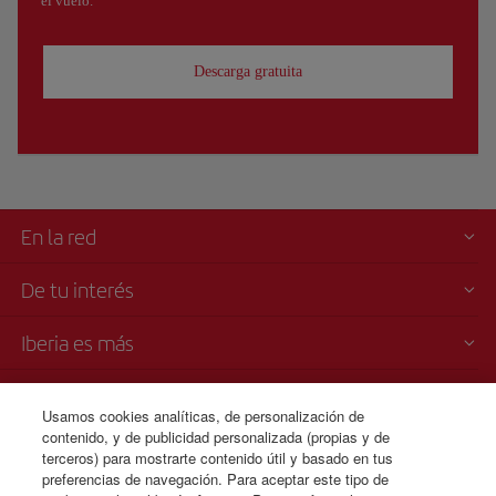
el vuelo.
Descarga gratuita
En la red
De tu interés
Iberia es más
Transparencia
Usamos cookies analíticas, de personalización de
contenido, y de publicidad personalizada (propias y de
Venta telefónica de billetes
terceros) para mostrarte contenido útil y basado en tus
+593 96 427 6671
preferencias de navegación. Para aceptar este tipo de