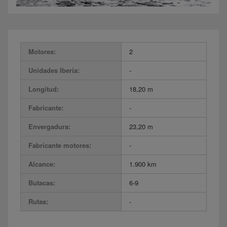
Motores:
2
Unidades Iberia:
-
Longitud:
18,20 m
Fabricante:
-
Envergadura:
23,20 m
Fabricante motores:
-
Alcance:
1.900 km
Butacas:
6-9
Rutas:
-